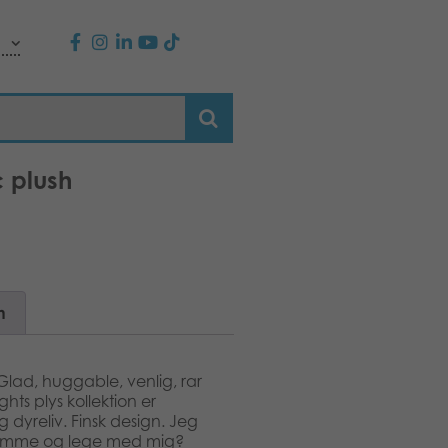
c plush
n
Glad, huggable, venlig, rar
hts plys kollektion er
dyreliv. Finsk design. Jeg
du komme og lege med mig?