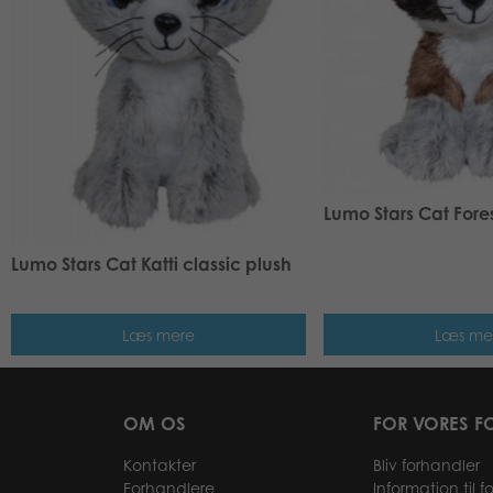
Lumo Stars Cat Fores
Lumo Stars Cat Katti classic plush
Læs mere
Læs me
OM OS
FOR VORES F
Kontakter
Bliv forhandler
Forhandlere
Information til 