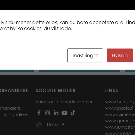
Hvis du mener dette er ok, kan du bare acceptere alle. I inds
et hvilke cookies, du vil tillade.
la classic
Lumo Stars Reindeer Renee classic
Lumo
plush
Indstillinger
Hylkää
re
Læs mere
ORHANDLERE
SOCIALE MEDIER
LINKS
Vores sociale mediekanaler
www.herostoy
forhandlere
www.plasto.fi
il forhandlere
www.crimesce
www.gamesto
Dansk
www.lumostar
www.molkky.