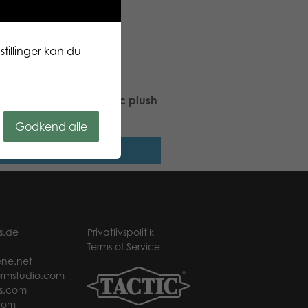
tillinger kan du
 Stars Bear Otso classic plush
Godkend alle
Læs mere
s.de
Privatlivspolitik
Terms of Service
ne.net
rmstudio.com
s.com
com