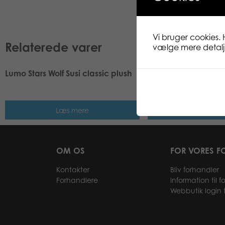
Vi bruger cookies. 
Relaterede varer
vælge mere detaljer
Lumo Stars Wolf Susi classic plush
Lumo Stars Pony Car
plush
Læs mere
Læs me
OM OS
FOR VORES F
Kontakter
Bliv forhandler
Forhandlere
Information til 
Webbutik login t