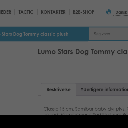
EDER
TACTIC
KONTAKTER
B2B-SHOP
Dansk
 Stars Dog Tommy classic plush
Lumo Stars Dog Tommy clas
Beskrivelse
Yderligere informatio
Classic 15 cm. Samlbar baby dyr plys. 
og sød. Vi smiler mere! Sød Northern Brig
baseret på den ægte nordiske natur og 
er en sød en! Lad os have det sjovt 