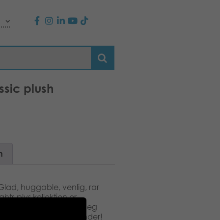
sic plush
n
Glad, huggable, venlig, rar
hts plys kollektion er
dyreliv. Finsk design. Jeg
sammen og skabe nye minder!