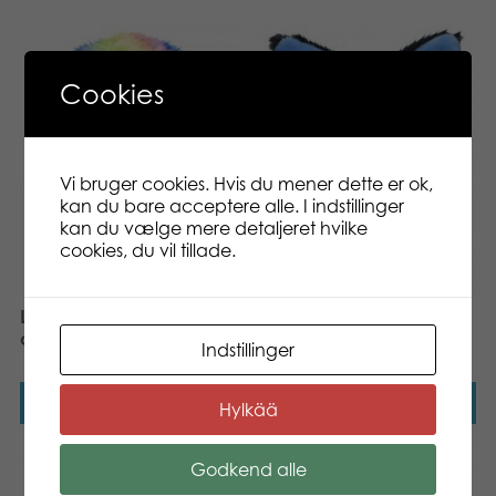
Cookies
Vi bruger cookies. Hvis du mener dette er ok,
kan du bare acceptere alle. I indstillinger
kan du vælge mere detaljeret hvilke
cookies, du vil tillade.
Lumo Stars Puffin Lenni
Lumo Stars Fox Blueberry
classic plush
classic plush
Indstillinger
Læs mere
Læs mere
Hylkää
Godkend alle