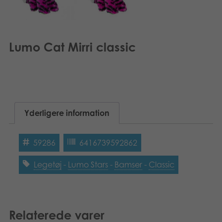
Lumo Cat Mirri classic
Yderligere information
59286
6416739592862
Legetøj
-
Lumo Stars
-
Bamser
-
Classic
Relaterede varer