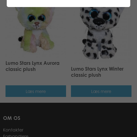
Lumo Stars Lynx Aurora
Lumo Stars Lynx Winter
classic plush
classic plush
Læs mere
Læs mere
OM OS
Kontakter
Forhandlere