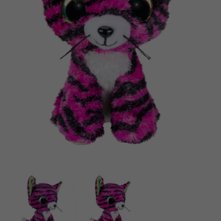
Norsk
Bøger
Polski
Applikationer
Svenska
Arkiverede produkter