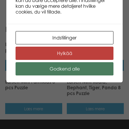
Larsen puslespil til et godt valg for børn.
kan du bare acceptere alle. I indstillinger
kan du vælge mere detaljeret hvilke
cookies, du vil tillade.
Relaterede varer
Indstillinger
Larsen Midi Barnyard 16
Larsen Mini Exotic
pcs Puzzle
Animals 11 pcs Puzzle
Hylkää
Læs mere
Læs mere
Godkend alle
Larsen Mini Farmkids 8
Larsen Mini Koala,
pcs Puzzle
Elephant, Tiger, Panda 8
pcs Puzzle
Læs mere
Læs mere