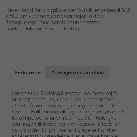
Polski
Bøger
Larsen Maxi Redningskøretøjer 26 brikker puslespil 36,5
x 28,5 cm viser udrykningskøretøjer i aktion.
Svenska
Børnepuslespil med køretøjer understøtter
Applikationer
genkendelse og visuel udvikling.
Arkiverede produkter
Beskrivelse
Yderligere information
Larsen Maxi Redningskøretøjer på motorvej 26
brikker puslespil 36,5 x 28,5 cm. Der er sket et
uheld på motorvejen, og mange er klar til at
hjælpe. Politi, brandfolk og en læge er rykket ud
for at hjælpe familien i den røde bil. Heldigvis
kom ingen til skade, og kranvognen løfter bilen
op på ladet. En politibetjent dirigerer trafikken
forbi redningskøretøjerne. Her er farverige biler,