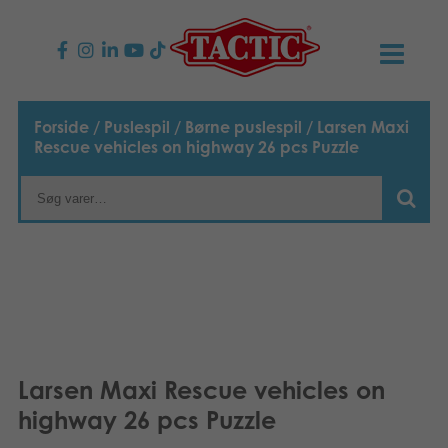
PRODUKTER
Forside
/
Puslespil
/
Børne puslespil
/ Larsen Maxi
Rescue vehicles on highway 26 pcs Puzzle
Børnespil
NYHEDER
Familiespil
TACTIC
Voksenspil
Etisk kodeks
KONTAKTER
Udendørs spil
Ansvarlighed
Kontakt os
B2B-SHOP
Puslespil
Vores historie
Links
Dansk
Larsen Maxi Rescue vehicles on
highway 26 pcs Puzzle
Legetøj
Suomi
Media