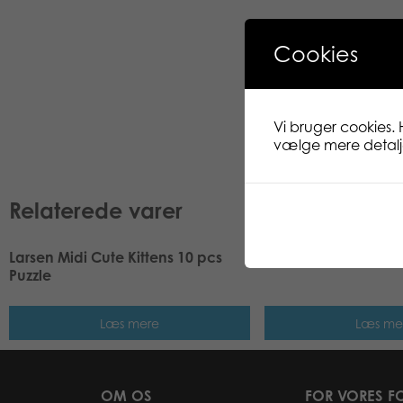
Cookies
Vi bruger cookies. 
vælge mere detaljer
Relaterede varer
Larsen Midi Cute Kittens 10 pcs
Larsen Midi Barnyar
Puzzle
Læs mere
Læs me
OM OS
FOR VORES F