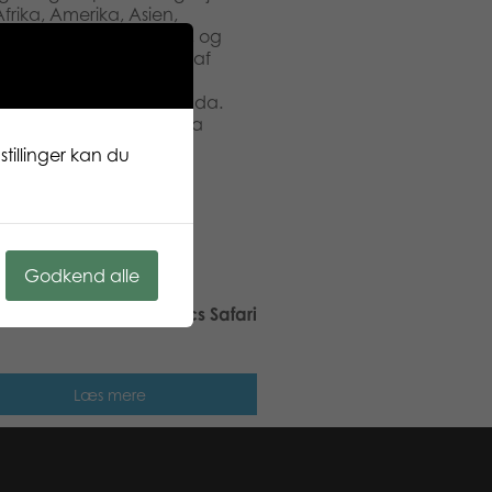
Afrika, Amerika, Asien,
let består af 53 brikker, og
otivets konturer. Mange af
er var med i arken: due,
hest, grævling, ræv og panda.
børn. Noas ark med dyr fra
tillinger kan du
Godkend alle
ic My First Puzzle 4×6 pcs Safari
Læs mere