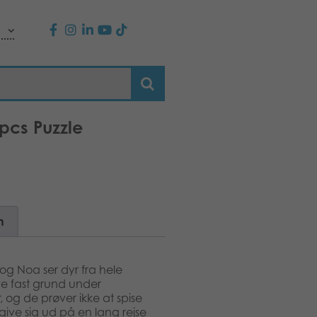
pcs Puzzle
n
og Noa ser dyr fra hele
ve fast grund under
, og de prøver ikke at spise
give sig ud på en lang rejse