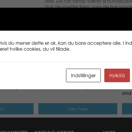
stille. De har netop været til hundeudst
stolt de rosetter frem, som de har vundet
prøver at gribe en frisbee, men også a
fat i den. Nogle af de 32 puslespilsbri
hundehoved og et kødben. Næsten all
kun nogle få hvalpe nederst ser lidt tris
til mindre børn, men hundeelskere i alle
den fantastiske illustration med alle d
Hvis du mener dette er ok, kan du bare acceptere alle. I inds
et hvilke cookies, du vil tillade.
Indstillinger
Hylkää
tens 10 pcs
Larsen Midi Safari 14 pcs Puzzle
Lars
and 
re
Læs mere