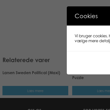
Cookies
Vi bruger cookies. 
vælge mere detaljer
Relaterede varer
Larsen Sweden Political (Maxi)
Larsen Midi Cute Kit
Puzzle
Læs mere
Læs me