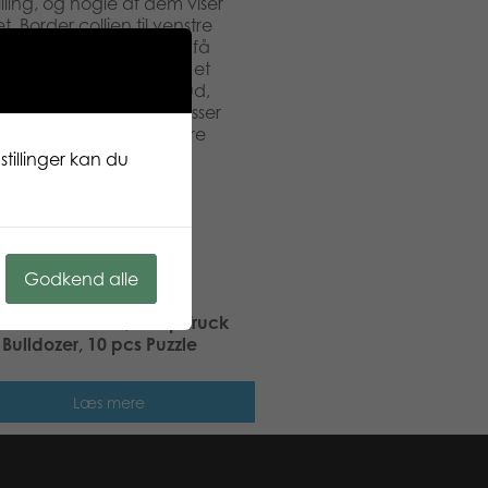
illing, og nogle af dem viser
. Border collien til venstre
ndre hunde forsøger at få
kker har form som hunde, et
e hundene ser glade ud,
te ud. Dette puslespil passer
 aldre vil nyde at studere
e smukke hunde.
tillinger kan du
Godkend alle
en Mini Tractors,Dump Truck
Bulldozer, 10 pcs Puzzle
Læs mere