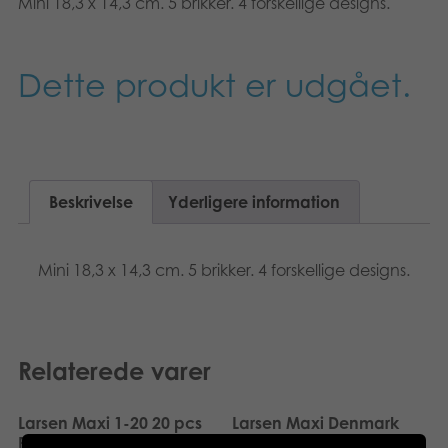
Mini 18,3 x 14,3 cm. 5 brikker. 4 forskellige designs.
Svenska
Bøger
Applikationer
Dette produkt er udgået.
Arkiverede produkter
Beskrivelse
Yderligere information
Mini 18,3 x 14,3 cm. 5 brikker. 4 forskellige designs.
Relaterede varer
Larsen Maxi 1-20 20 pcs
Larsen Maxi Denmark
Puzzle
Political 70 pcs Puzzle