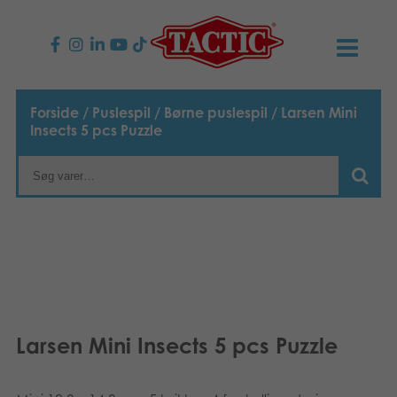
PRODUKTER
Forside
/
Puslespil
/
Børne puslespil
/ Larsen Mini
Insects 5 pcs Puzzle
Børnespil
NYHEDER
Familiespil
TACTIC
Voksenspil
Etisk kodeks
KONTAKTER
Udendørs spil
Ansvarlighed
Kontakt os
B2B-SHOP
Puslespil
Vores historie
Links
Dansk
Larsen Mini Insects 5 pcs Puzzle
Legetøj
Suomi
Media