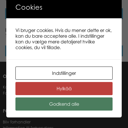
Cookies
Læs mere
Læs mere
Larsen Midi Cute Animals
Larsen Mini Cute Animals
Vi bruger cookies. Hvis du mener dette er ok,
1, 14 pcs Puzzle
10 pcs Puzzle
kan du bare acceptere alle. I indstillinger
kan du vælge mere detaljeret hvilke
cookies, du vil tillade.
Læs mere
Læs mere
Indstillinger
OM OS
Kontakter
Hylkää
Forhandlere
Godkend alle
FOR VORES FORHANDLERE
Bliv forhandler
Information til forhandlere