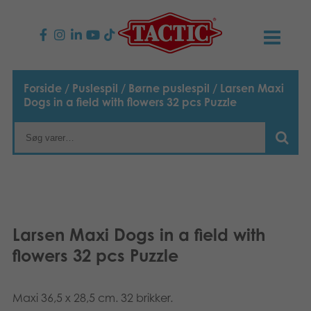
PRODUKTER
Forside
/
Puslespil
/
Børne puslespil
/ Larsen Maxi
Dogs in a field with flowers 32 pcs Puzzle
Børnespil
NYHEDER
Familiespil
TACTIC
Voksenspil
Etisk kodeks
KONTAKTER
Udendørs spil
Ansvarlighed
Kontakt os
B2B-SHOP
Larsen Maxi Dogs in a field with
flowers 32 pcs Puzzle
Puslespil
Vores historie
Links
Dansk
Legetøj
Suomi
Media
Maxi 36,5 x 28,5 cm. 32 brikker.