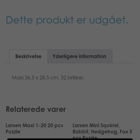
Nederlands
Bøger
Dette produkt er udgået.
Polski
Applikationer
Svenska
Arkiverede produkter
Beskrivelse
Yderligere information
Maxi 36,5 x 28,5 cm. 32 brikker.
Relaterede varer
Larsen Maxi 1-20 20 pcs
Larsen Mini Squirrel,
Puzzle
Rabbit, Hedgehog, Fox 5
pcs Puzzle