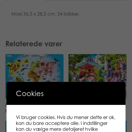
Maxi 36,5 x 28,5 cm. 34 brikker.
Relaterede varer
Cookies
Larsen Midi Princesses 11
Larsen Maxi Animals of
pcs Puzzle
the World 28 pcs Puzzle
Vi bruger cookies. Hvis du mener dette er ok,
kan du bare acceptere alle. I indstillinger
Læs mere
Læs mere
kan du vælge mere detaljeret hvilke