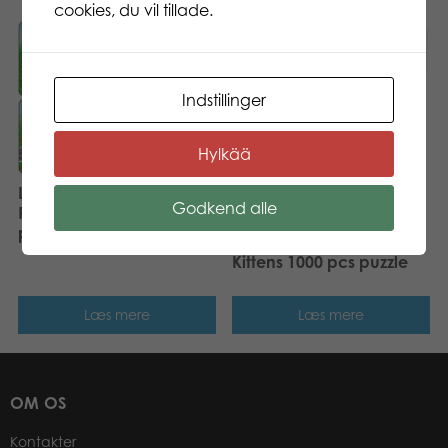
cookies, du vil tillade.
Indstillinger
Hylkää
Larsen Mini Squirrel,
Godkend alle
Rabbit, Hedgehog, Fox 5
pcs Puzzle
Tactic Puzzle Lovers Cute
Kittens 1000 pcs puzzle
Læs mere
Læs mere
OM OS
Kontakter