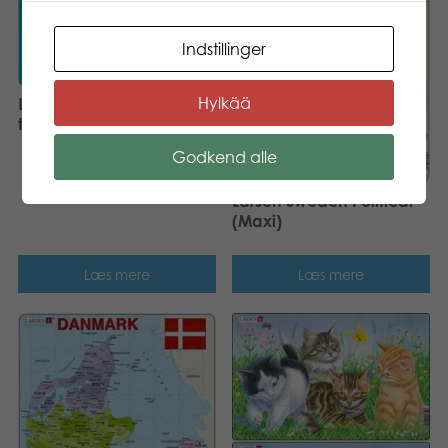
Indstillinger
Hylkää
Larsen Maxi Animals of
the World 28 pcs Puzzle
Godkend alle
Larsen Sweden Political
(Maxi)
Læs mere
Læs mere