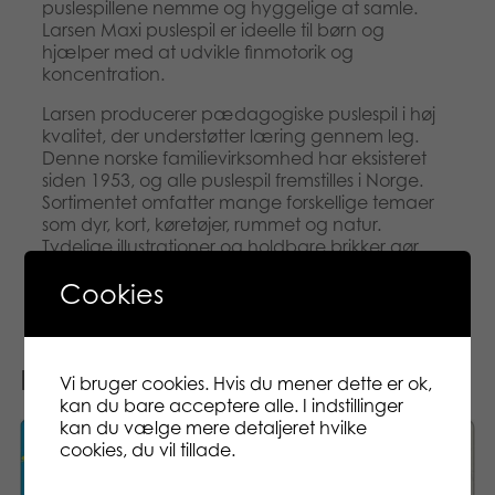
puslespillene nemme og hyggelige at samle.
Larsen Maxi puslespil er ideelle til børn og
hjælper med at udvikle finmotorik og
koncentration.
Larsen producerer pædagogiske puslespil i høj
kvalitet, der understøtter læring gennem leg.
Denne norske familievirksomhed har eksisteret
siden 1953, og alle puslespil fremstilles i Norge.
Sortimentet omfatter mange forskellige temaer
som dyr, kort, køretøjer, rummet og natur.
Tydelige illustrationer og holdbare brikker gør
Larsen puslespil til et godt valg for børn.
Cookies
Relaterede varer
Vi bruger cookies. Hvis du mener dette er ok,
kan du bare acceptere alle. I indstillinger
kan du vælge mere detaljeret hvilke
cookies, du vil tillade.