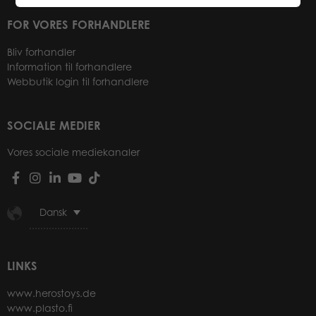
FOR VORES FORHANDLERE
Bliv forhandler
Information til forhandlere
Webbutik login til forhandlere
SOCIALE MEDIER
Vores sociale mediekanaler
Dansk
LINKS
www.herostoys.de
www.plasto.fi