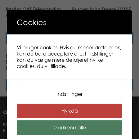
Bruder CAT Telehandler
Bruder John Deere 1210E
toy
Forwarder with grab and
Cookies
4 trunks toy
Læs mere
Læs mere
Vi bruger cookies. Hvis du mener dette er ok,
kan du bare acceptere alle. I indstillinger
Bruder John Deere 6920
Bruder Tipping trailer toy
kan du vælge mere detaljeret hvilke
tractor with frontloader
cookies, du vil tillade.
toy
Læs mere
Læs mere
Indstillinger
Hylkää
OM OS
Kontakter
Godkend alle
Forhandlere