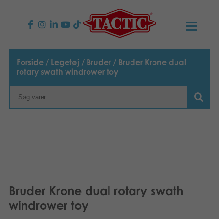
PRODUKTER
Forside
/
Legetøj
/
Bruder
/ Bruder Krone dual
rotary swath windrower toy
Børnespil
NYHEDER
Familiespil
TACTIC
Voksenspil
Etisk kodeks
KONTAKTER
Udendørs spil
Ansvarlighed
Kontakt os
B2B-SHOP
Puslespil
Vores historie
Links
Dansk
Bruder Krone dual rotary swath
windrower toy
Legetøj
Suomi
Media