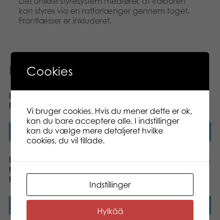
Det unikke styresystem medfører, at traktoren
kan styres via en ratforlænger gennem taget.
Frontlæsser er inkluderet.
Relaterede varer
Cookies
Bruder Claas Jaguar 900
Bruder Manitou MRT 2150
Field chopper toy
telehandler toy
Vi bruger cookies. Hvis du mener dette er ok,
kan du bare acceptere alle. I indstillinger
kan du vælge mere detaljeret hvilke
Læs mere
Læs mere
cookies, du vil tillade.
Bruder John Deere 6920
Bruder Tipping trailer with
tractor with frontloader
removable top toy
toy
Indstillinger
Læs mere
Læs mere
Hylkää