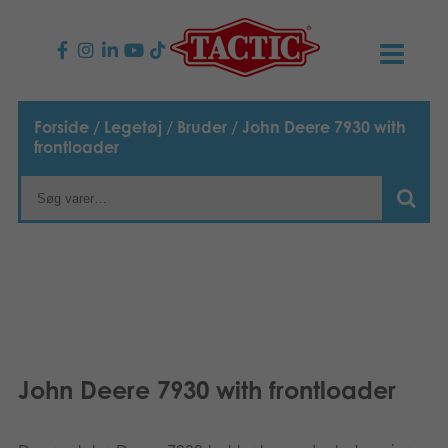
PRODUKTER
Forside
/
Legetøj
/
Bruder
/ John Deere 7930 with
frontloader
Børnespil
NYHEDER
Familiespil
TACTIC
Voksenspil
Etisk kodeks
KONTAKTER
Udendørs spil
Ansvarlighed
Kontakt os
B2B-SHOP
Puslespil
Vores historie
Links
Dansk
John Deere 7930 with frontloader
Legetøj
Suomi
Media