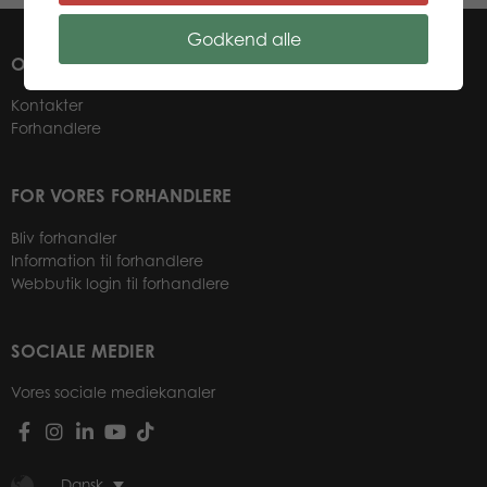
Godkend alle
OM OS
Kontakter
Forhandlere
FOR VORES FORHANDLERE
Bliv forhandler
Information til forhandlere
Webbutik login til forhandlere
SOCIALE MEDIER
Vores sociale mediekanaler
Dansk