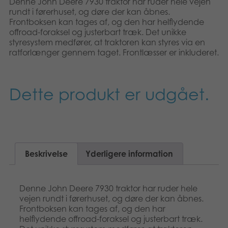
Denne John Deere 7930 traktor har ruder hele vejen
Norsk
Bøger
rundt i førerhuset, og døre der kan åbnes.
Frontboksen kan tages af, og den har helflydende
offroad-foraksel og justerbart træk. Det unikke
Svenska
Applikationer
styresystem medfører, at traktoren kan styres via en
ratforlænger gennem taget. Frontlæsser er inkluderet.
Arkiverede produkter
Dette produkt er udgået.
Beskrivelse
Yderligere information
Denne John Deere 7930 traktor har ruder hele
vejen rundt i førerhuset, og døre der kan åbnes.
Frontboksen kan tages af, og den har
helflydende offroad-foraksel og justerbart træk.