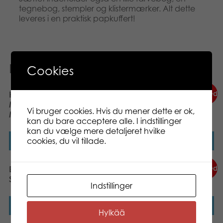
tegnebog, stempler og klistermærker. Alt dette
leveres i en praktisk papkuffert!
Relaterede varer
Cookies
Nyhed
Nyhed
Hot Wheels Creative
Barbie Activity Set
Maker Kitz Custom
Vi bruger cookies. Hvis du mener dette er ok,
Monster Truck Kit
kan du bare acceptere alle. I indstillinger
kan du vælge mere detaljeret hvilke
cookies, du vil tillade.
Læs mere
Læs mere
Nyhed
Nyhed
Barbie Bumper Activity
Hot Wheels Bumper
Set
Activity Set
Indstillinger
Læs mere
Læs mere
Hylkää