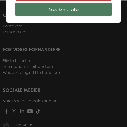
Godkend alle
OM OS
Kontakter
Forhandlere
FOR VORES FORHANDLERE
Bliv forhandler
Information til forhandlere
Webbutik login til forhandlere
SOCIALE MEDIER
Vores sociale mediekanaler
Dansk