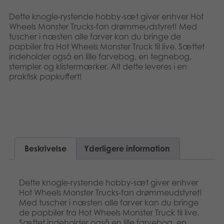
Norsk
Bøger
Dette knogle-rystende hobby-sæt giver enhver Hot
Wheels Monster Trucks-fan drømmeudstyret! Med
Svenska
tuscher i næsten alle farver kan du bringe de
Applikationer
papbiler fra Hot Wheels Monster Truck til live. Sættet
indeholder også en lille farvebog, en tegnebog,
Arkiverede produkter
stempler og klistermærker. Alt dette leveres i en
praktisk papkuffert!
Beskrivelse
Yderligere information
Dette knogle-rystende hobby-sæt giver enhver
Hot Wheels Monster Trucks-fan drømmeudstyret!
Med tuscher i næsten alle farver kan du bringe
de papbiler fra Hot Wheels Monster Truck til live.
Sættet indeholder også en lille farvebog, en