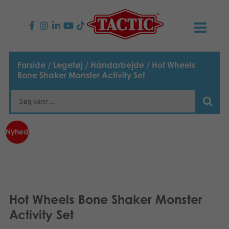
PRODUKTER
Forside
/
Legetøj
/
Håndarbejde
/ Hot Wheels
Bone Shaker Monster Activity Set
Børnespil
NYHEDER
Familiespil
TACTIC
Nyhed
Voksenspil
Etisk kodeks
KONTAKTER
Udendørs spil
Ansvarlighed
Kontakt os
B2B-SHOP
Puslespil
Vores historie
Links
Dansk
Hot Wheels Bone Shaker Monster
Activity Set
Legetøj
Suomi
Media