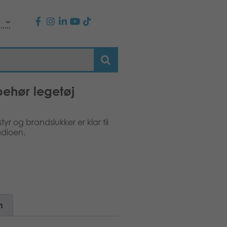
ehør legetøj
 og brandslukker er klar til
adioen.
n