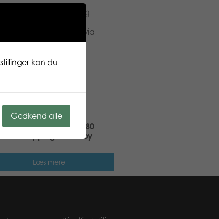
iform, hjelm med visir og
r ved hånden til hurtigt
 han kalde forstærkning via
r og tilbehør til at
tillinger kan du
Godkend alle
er Massey Ferguson 7480
tor with tipping trailer toy
Læs mere