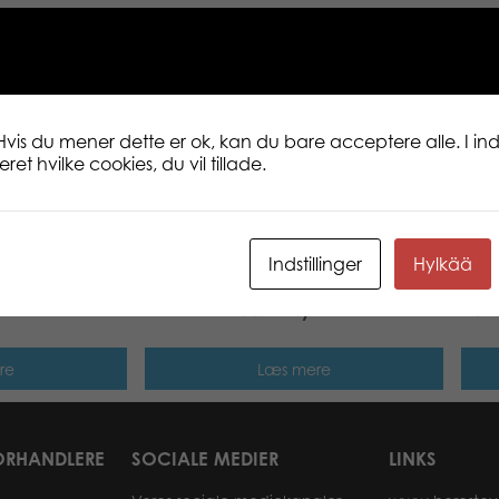
Brandmanden er klar til indsats med un
handsker. Han har altid en brandslukke
brug. Hvis branden bliver for stor, kan
radioen. BRUDER tilbyder mange køretøje
genskabe realistiske brandøvelser.
Hvis du mener dette er ok, kan du bare acceptere alle. I inds
et hvilke cookies, du vil tillade.
Indstillinger
Hylkää
 900 Field
Bruder John Deere 6920 tractor
Brud
with frontloader toy
trac
re
Læs mere
ORHANDLERE
SOCIALE MEDIER
LINKS