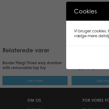
Cookies
Vi bruger cookies. 
vælge mere detaljer
Relaterede varer
Bruder Fliegl Three way dumber
Bruder Claas Jaguar
with removable top toy
chopper toy
Læs mere
Læs me
OM OS
FOR VORES F