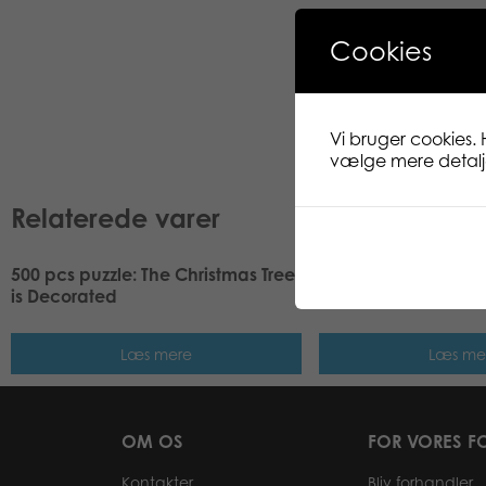
Cookies
Vi bruger cookies. 
vælge mere detaljer
Relaterede varer
500 pcs puzzle: The Christmas Tree
500 pcs puzzle: Ele
is Decorated
Læs mere
Læs me
OM OS
FOR VORES F
Kontakter
Bliv forhandler