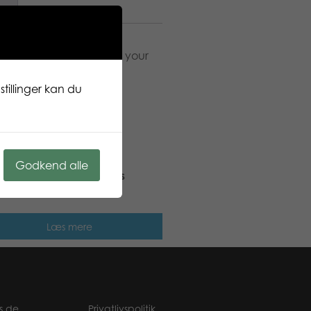
n
ture of exotic birds lets your
tillinger kan du
Godkend alle
pcs puzzle: Water colors
Læs mere
s.de
Privatlivspolitik