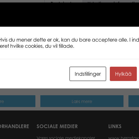
Beskrivelse
Yderligere informatio
Welcome to the jungle! This colourful pic
mind journey to the rainforest. 500 pcs.
Hvis du mener dette er ok, kan du bare acceptere alle. I inds
et hvilke cookies, du vil tillade.
Indstillinger
Hylkää
phants
500 pcs puzzle: Sicily Italy​
500 
re
Læs mere
ORHANDLERE
SOCIALE MEDIER
LINKS
Vores sociale mediekanaler
www.herostoy