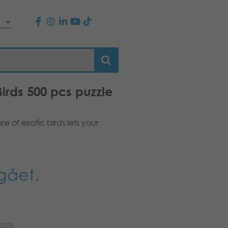
Birds 500 pcs puzzle
re of exotic birds lets your
gået.