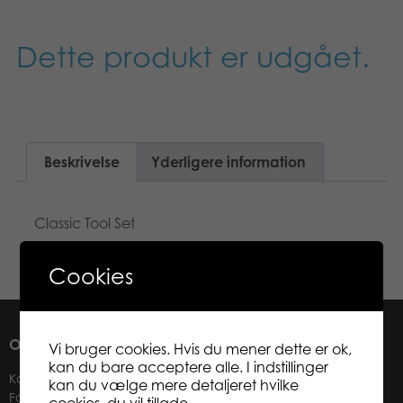
Norsk
Bøger
Dette produkt er udgået.
Svenska
Applikationer
Arkiverede produkter
Beskrivelse
Yderligere information
Classic Tool Set
Cookies
OM OS
Vi bruger cookies. Hvis du mener dette er ok,
kan du bare acceptere alle. I indstillinger
Kontakter
kan du vælge mere detaljeret hvilke
Forhandlere
cookies, du vil tillade.