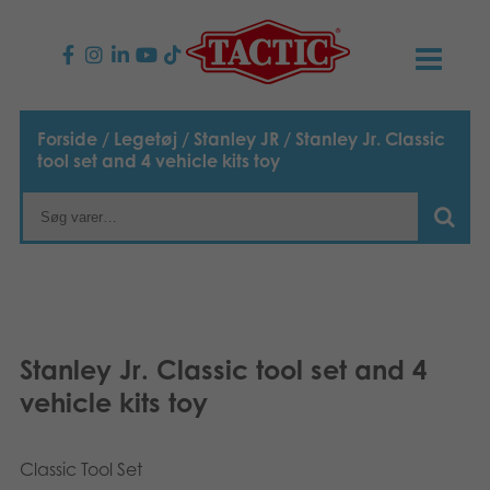
PRODUKTER
Forside
/
Legetøj
/
Stanley JR
/ Stanley Jr. Classic
tool set and 4 vehicle kits toy
Børnespil
NYHEDER
Familiespil
TACTIC
Voksenspil
Etisk kodeks
KONTAKTER
Udendørs spil
Ansvarlighed
Kontakt os
B2B-SHOP
Stanley Jr. Classic tool set and 4
vehicle kits toy
Puslespil
Vores historie
Links
Dansk
Legetøj
Suomi
Media
Classic Tool Set