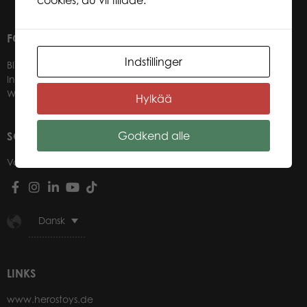
FOR VORES FORHANDLERE
Indstillinger
Bliv forhandler
Information til forhandlere
Webbutik login til forhandlere
Hylkää
Godkend alle
SOCIALE MEDIER
Vores sociale mediekanaler
Dansk
LINKS
www.herostoys.de