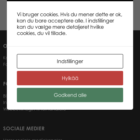
x LR44/AG13-batterier. Fra 3 år.
Vi bruger cookies. Hvis du mener dette er ok,
kan du bare acceptere alle. I indstillinger
kan du vælge mere detaljeret hvilke
cookies, du vil tillade.
OM OS
Kontakter
Indstillinger
Forhandlere
Hylkää
FOR VORES FORHANDLERE
Godkend alle
Bliv forhandler
Information til forhandlere
Webbutik login til forhandlere
SOCIALE MEDIER