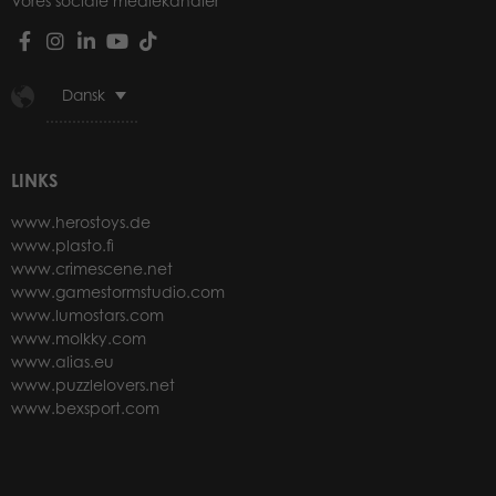
Vores sociale mediekanaler
Dansk
LINKS
www.herostoys.de
www.plasto.fi
www.crimescene.net
www.gamestormstudio.com
www.lumostars.com
www.molkky.com
www.alias.eu
www.puzzlelovers.net
www.bexsport.com