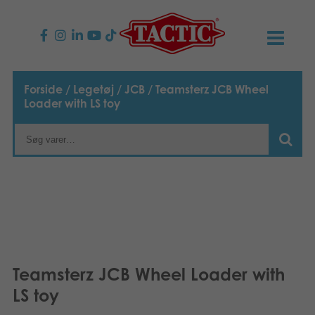
PRODUKTER
Forside
/
Legetøj
/
JCB
/ Teamsterz JCB Wheel
Loader with LS toy
Børnespil
NYHEDER
Familiespil
TACTIC
Voksenspil
Etisk kodeks
KONTAKTER
Udendørs spil
Ansvarlighed
Kontakt os
B2B-SHOP
Puslespil
Vores historie
Links
Dansk
Teamsterz JCB Wheel Loader with
LS toy
Legetøj
Suomi
Media