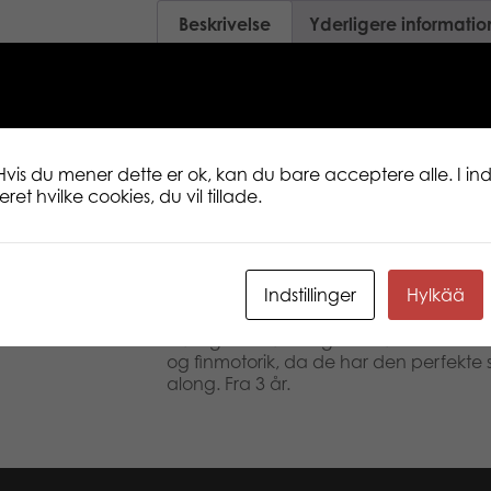
Beskrivelse
Yderligere informatio
Hold din byggeplads kørende med ma
Teamsterz Street Kingz JCB Construction
Fremadstormende juniorbyggere kan 
tre JCB-replikakøretøjer, afhængigt af
Hvis du mener dette er ok, kan du bare acceptere alle. I inds
for til opgaven! Flyt murbrokker med b
et hvilke cookies, du vil tillade.
over ujævnt terræn med dumpvognen 
med teleskopgaffeltrucken. Bloker b
byggeplads tilbehør og få lidt hjælp 
medfølgende arbejderfigur. Bygge lastbil
Indstillinger
Hylkää
tommer med en kvalitetsstøbt karrosser
bevægelige hjul og bevægelige dele for 
Bidrager til udviklingen af dine smås s
og finmotorik, da de har den perfekte s
along. Fra 3 år.