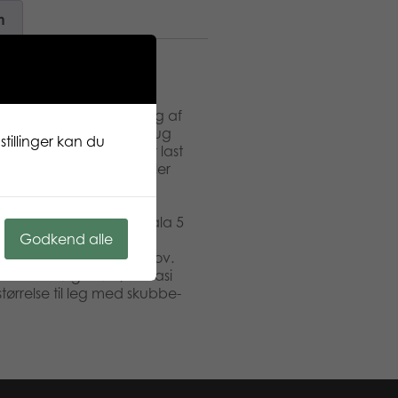
n
ksimal kapacitet med
 Series Playset!
vælge mellem et udvalg af
 den maskine, de har brug
tillinger kan du
aglæsseren, transportér last
og flyt byggematerialer
yggepladsen af med
på stedet med den
erne er alle cirka i skala 5
Godkend alle
i, uafhængige frit
yderligere rollespilssjov.
ociale færdigheder, fantasi
tørrelse til leg med skubbe-