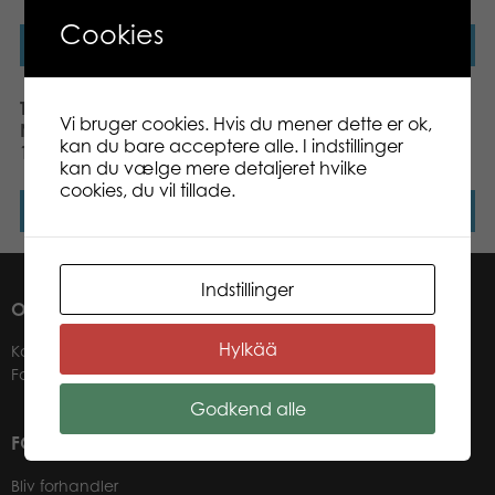
Cookies
Læs mere
Læs mere
Tactic Puzzle Lovers
Tactic Puzzle Lovers
Vi bruger cookies. Hvis du mener dette er ok,
Neuschwanstein Castle
Fighting Fish 1000 pcs
kan du bare acceptere alle. I indstillinger
1000 pcs puzzle
puzzle
kan du vælge mere detaljeret hvilke
cookies, du vil tillade.
Læs mere
Læs mere
Indstillinger
OM OS
Hylkää
Kontakter
Forhandlere
Godkend alle
FOR VORES FORHANDLERE
Bliv forhandler