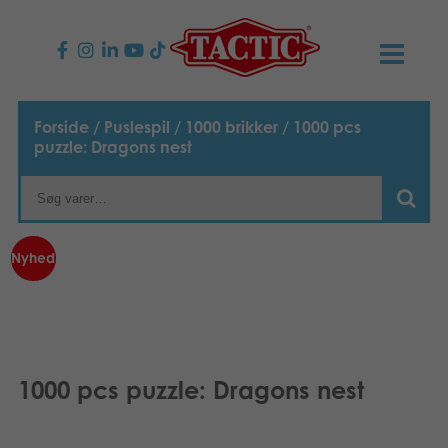
PRODUKTER
Forside
/
Puslespil
/
1000 brikker
/ 1000 pcs
puzzle: Dragons nest
Børnespil
NYHEDER
Familiespil
TACTIC
Nyhed
Voksenspil
Etisk kodeks
KONTAKTER
Udendørs spil
Ansvarlighed
Kontakt os
B2B-SHOP
Puslespil
Vores historie
Links
Dansk
1000 pcs puzzle: Dragons nest
Legetøj
English
Media