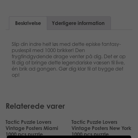
Suomi
Bøger
Nederlands
Beskrivelse
Yderligere information
Applikationer
Polski
Arkiverede produkter
Slip din indre helt løs med dette episke fantasy-
Svenska
puslespil med 1000 brikker! Den
frygtindgydende drage venter på dig. Det er op
Deutsch
til dig at bringe dette legendariske væsen til live,
én brik ad gangen. Gør dig klar til at bygge det
op!
Relaterede varer
Tactic Puzzle Lovers
Tactic Puzzle Lovers
Vintage Posters Miami
Vintage Posters New York
1000 pcs puzzle
1000 pcs puzzle