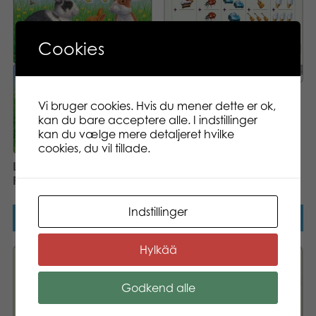
Cookies
Larsen Maxi + 20 pcs
Vi bruger cookies. Hvis du mener dette er ok,
Puzzle
kan du bare acceptere alle. I indstillinger
kan du vælge mere detaljeret hvilke
cookies, du vil tillade.
Larsen Midi Rabbits 8 pcs
Puzzle
Indstillinger
Læs mere
Læs mere
Hylkää
Godkend alle