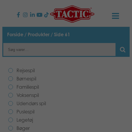
PRODUKTER
Forside
/
Produkter
/ Side 61
Børnespil
NYHEDER
Familiespil
TACTIC
Rejsespil
Voksenspil
Etisk kodeks
Børnespil
KONTAKTER
Familiespil
Udendørs spil
Ansvarlighed
Kontakt os
B2B-SHOP
Voksenspil
Udendørs spil
Puslespil
Vores historie
Links
Dansk
Puslespil
Legetøj
Legetøj
English
Media
Bøger