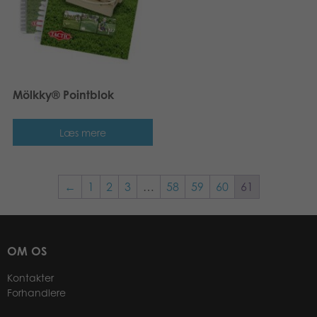
Mölkky® Pointblok
Læs mere
←
1
2
3
…
58
59
60
61
OM OS
Kontakter
Forhandlere