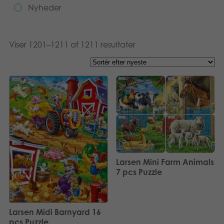
Nyheder
Suomi
Bøger
Nederlands
Applikationer
Viser 1201–1211 af 1211 resultater
Français
Arkiverede produkter
Norsk
Polski
Svenska
Deutsch
Larsen Mini Farm Animals
7 pcs Puzzle
Larsen Midi Barnyard 16
pcs Puzzle