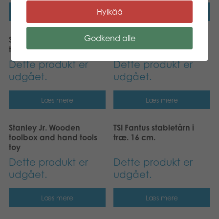
Hylkää
Læs mere
Læs mere
Godkend alle
Stanley Jr. Wooden drill
Stanley Jr. Wooden circle
toy
saw toy
Dette produkt er
Dette produkt er
udgået.
udgået.
Læs mere
Læs mere
Stanley Jr. Wooden
TSI Fantus stabletårn i
toolbox and hand tools
træ. 16 cm.
toy
Dette produkt er
Dette produkt er
udgået.
udgået.
Læs mere
Læs mere