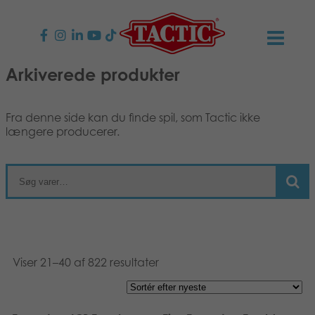
Arkiverede produkter
PRODUKTER
Børnespil
NYHEDER
Fra denne side kan du finde spil, som Tactic ikke
længere producerer.
Familiespil
TACTIC
Voksenspil
Etisk kodeks
KONTAKTER
Udendørs spil
Ansvarlighed
Kontakt os
B2B-SHOP
Puslespil
Vores historie
Links
Viser 21–40 af 822 resultater
Dansk
Legetøj
English
Media