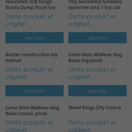
Teamsterz JCB Tough
Tiny Teamsterz Tumblers
Suomi
Bøger
Trucks Dump Truck toy
launcher and 1 toy car
Dette produkt er
Dette produkt er
Nederlands
Applikationer
udgået.
udgået.
Français
Arkiverede produkter
Læs mere
Læs mere
Norsk
Bruder construction toy
Lumo Stars Maltese dog
Polski
helmet
Rosie big plush
Dette produkt er
Dette produkt er
Svenska
udgået.
udgået.
Deutsch
Læs mere
Læs mere
Lumo Stars Maltese dog
Street Kingz City Coach
Rosie classic plush
Dette produkt er
Dette produkt er
udgået.
udgået.