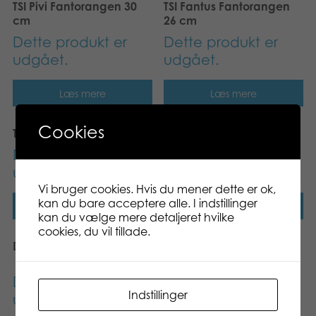
TSI Pivi Fantorangen 30
TSI Fantus Fantorangen
cm
26 cm
Dette produkt er
Dette produkt er
udgået.
udgået.
Læs mere
Læs mere
Cookies
TSI Fantorangen 35 cm
TSI Fantorangen 15 cm
Dette produkt er
Dette produkt er
udgået.
udgået.
Vi bruger cookies. Hvis du mener dette er ok,
kan du bare acceptere alle. I indstillinger
Læs mere
Læs mere
kan du vælge mere detaljeret hvilke
cookies, du vil tillade.
Det lille tog
Stanley Jr. Wooden
jigsaw toy
Dette produkt er
Dette produkt er
Indstillinger
udgået.
udgået.