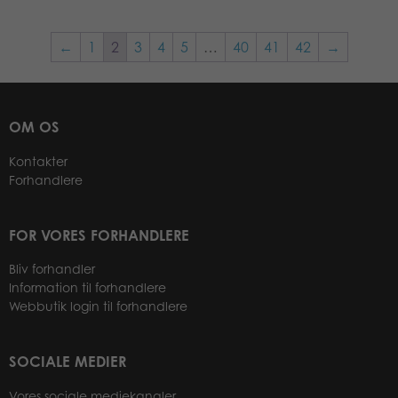
←
1
2
3
4
5
…
40
41
42
→
OM OS
Kontakter
Forhandlere
FOR VORES FORHANDLERE
Bliv forhandler
Information til forhandlere
Webbutik login til forhandlere
SOCIALE MEDIER
Vores sociale mediekanaler