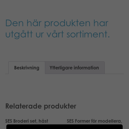
Böcker
Den här produkten har
Arkiverade produkter
utgått ur vårt sortiment.
Applikationer
Beskrivning
Ytterligare information
Relaterade produkter
SES Broderi set, häst
SES Former för modellera,
byggmaskiner