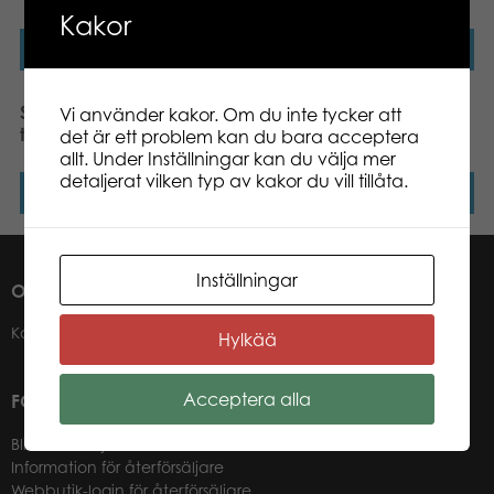
Kakor
Läs mer
Läs mer
SES Blåstuschpennor för
SES POM POM PENNAL
Vi använder kakor. Om du inte tycker att
textilier, 7-pack
det är ett problem kan du bara acceptera
allt. Under Inställningar kan du välja mer
detaljerat vilken typ av kakor du vill tillåta.
Läs mer
Läs mer
Inställningar
OM OSS
Kontakter
Hylkää
Acceptera alla
FÖR VÅRA ÅTERFÖRSÄLJARE
Bli återförsäljare
Information för återförsäljare
Webbutik-login för återförsäljare