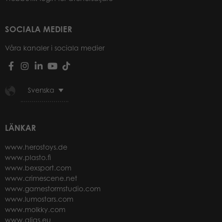
SOCIALA MEDIER
Våra kanaler i sociala medier
Svenska
LÄNKAR
www.herostoys.de
www.plasto.fi
www.bexsport.com
www.crimescene.net
www.gamestormstudio.com
www.lumostars.com
www.molkky.com
www.alias.eu