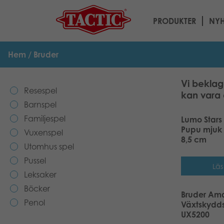
PRODUKTER
NYH
Hem
/ Bruder
Vi beklag
Resespel
kan vara 
Barnspel
Familjespel
Lumo Stars
Pupu mjuk 
Vuxenspel
8,5 cm
Utomhus spel
Pussel
Läs
Leksaker
Böcker
Bruder Am
Penol
Växtskydds
UX5200