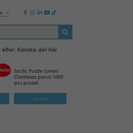
a
 efter. Kanske det här
heter!
als
Tactic Puzzle Lovers
Christmas porch 1000
pcs pussel
Läs mer