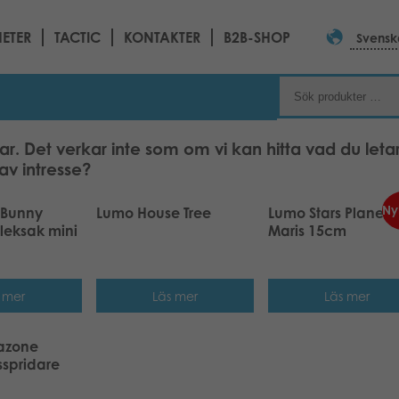
ETER
TACTIC
KONTAKTER
B2B-SHOP
Svensk
ar. Det verkar inte som om vi kan hitta vad du letar
av intresse?
Ny
 Bunny
Lumo House Tree
Lumo Stars Planet P
leksak mini
Maris 15cm
 mer
Läs mer
Läs mer
azone
spridare