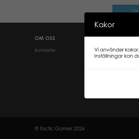
Läs
Kakor
OM OSS
FÖR VÅRA
ÅTERFÖRSÄLJ
Vi använder kakor.
Kontakter
Inställningar kan du
Bli återförsäljare
Information för 
Webbutik-login 
återförsäljare
© Tactic Games 2026