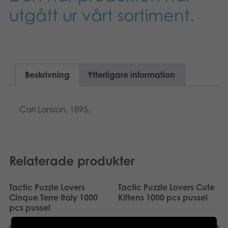
Suomi
utgått ur vårt sortiment.
Böcker
Dansk
Arkiverade produkter
Nederlands
Applikationer
Beskrivning
Ytterligare information
Français
Norsk
Carl Larsson, 1895.
Polski
Deutsch
Relaterade produkter
Tactic Puzzle Lovers
Tactic Puzzle Lovers Cute
Cinque Terre Italy 1000
Kittens 1000 pcs pussel
pcs pussel