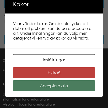
Kakor
Läs mer
Läs mer
Tactic Puzzle Lovers Wild
Tactic Puzzle Lovers
Horses 1000 pcs pussel
Dashing Dachshunds
Vi använder kakor. Om du inte tycker att
1000 pcs pussel
det är ett problem kan du bara acceptera
allt. Under Inställningar kan du välja mer
detaljerat vilken typ av kakor du vill tillåta.
Läs mer
Läs mer
Inställningar
OM OSS
Kontakter
Hylkää
FÖR VÅRA ÅTERFÖRSÄLJARE
Acceptera alla
Bli återförsäljare
Information för återförsäljare
Webbutik-login för återförsäljare