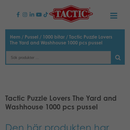
PRODUKTER
Hem
/
Pussel
/
1000 bitar
/ Tactic Puzzle Lovers
The Yard and Washhouse 1000 pcs pussel
Barnspel
NYHETER
Familjespel
TACTIC
Vuxenspel
Uppförandekod
KONTAKTER
Utomhus spel
Ansvar
Kontakta oss
B2B-SHOP
Tactic Puzzle Lovers The Yard and
Göra en reklamation
Washhouse 1000 pcs pussel
Pussel
Vår berättelse
Länkar och sidor
Svenska
Leksaker
English
Media
Den här produkten har