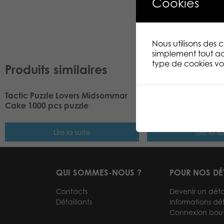
Cookies
Nous utilisons des
simplement tout ac
type de cookies vou
Produits similaires
Tactic Puzzle Lovers Midsommar
Tactic Puzzle Lover
Cake 1000 pcs puzzle
1000 pcs puzzle
Lire la suite
Lire la su
QUI SOMMES-NOUS ?
POUR NOS DÉ
Contacts
Devenir un déta
Détaillants
Informations dét
Connexion bou