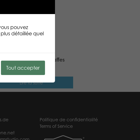
 vous pouvez
plus détaillée quel
ic Puzzle Lovers Tall Giraffes
 pcs puzzle
Tout accepter
Lire la suite
s.de
Politique de confidentialité
Terms of Service
ne.net
rmstudio.com