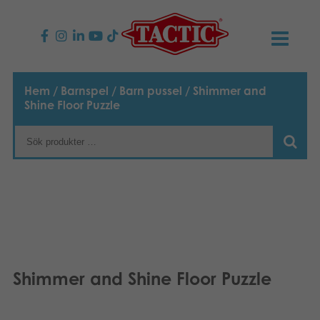
PRODUKTER
Hem
/
Barnspel
/
Barn pussel
/ Shimmer and
Shine Floor Puzzle
Barnspel
NYHETER
Familjespel
TACTIC
Vuxenspel
Uppförandekod
KONTAKTER
Utomhus spel
Ansvar
Kontakta oss
B2B-SHOP
Göra en reklamation
Pussel
Vår berättelse
Länkar och sidor
Svenska
Shimmer and Shine Floor Puzzle
Leksaker
English
Media