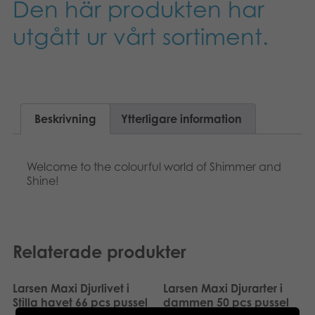
Den här produkten har
Suomi
Böcker
utgått ur vårt sortiment.
Dansk
Arkiverade produkter
Nederlands
Applikationer
Français
Beskrivning
Ytterligare information
Norsk
Welcome to the colourful world of Shimmer and
Polski
Shine!
Deutsch
Relaterade produkter
Larsen Maxi Djurlivet i
Larsen Maxi Djurarter i
Stilla havet 66 pcs pussel
dammen 50 pcs pussel