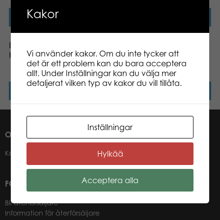
Kakor
Läs mer
Läs mer
Larsen Mini Katter och
Larsen Danmark Karta
Vi använder kakor. Om du inte tycker att
Hundar 6 pcs pussel
med landskap och
det är ett problem kan du bara acceptera
landskapsvapen (Maxi)
allt. Under Inställningar kan du välja mer
detaljerat vilken typ av kakor du vill tillåta.
Läs mer
Läs mer
Inställningar
OM OSS
Hylkää
Kontakter
Acceptera alla
FÖR VÅRA ÅTERFÖRSÄLJARE
Bli återförsäljare
Information för återförsäljare