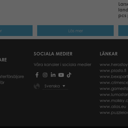
Lars
lan
pcs 
r
Läs mer
SOCIALA MEDIER
LÄNKAR
ARE
Våra kanaler i sociala medier
www.herostoy
www.plasto.fi
återförsäljare
www.bexspor
för
www.crimesce
Svenska
www.gamesto
www.lumostar
www.molkky.
www.alias.eu
www.puzzlelov