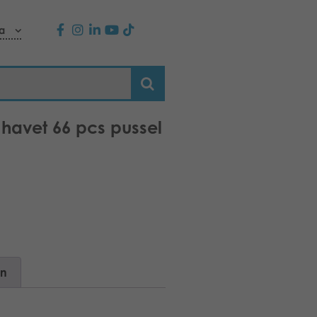
a
la havet 66 pcs pussel
on