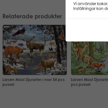
Vi använder kakor.
Inställningar kan du
Relaterade produkter
Larsen Maxi Djurarter i norr 54 pcs
Larsen Maxi Djurarte
pussel
pcs pussel