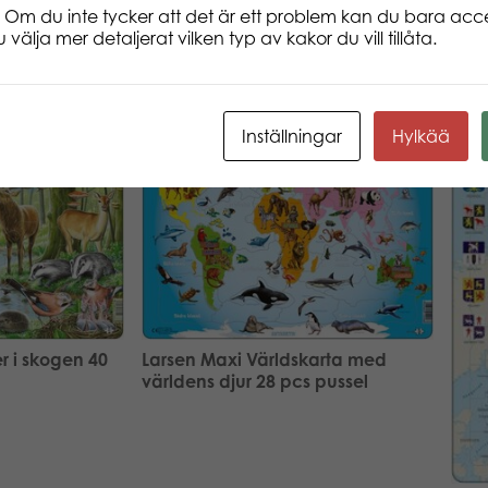
 Om du inte tycker att det är ett problem kan du bara acce
 välja mer detaljerat vilken typ av kakor du vill tillåta.
Inställningar
Hylkää
r i skogen 40
Larsen Maxi Världskarta med
världens djur 28 pcs pussel