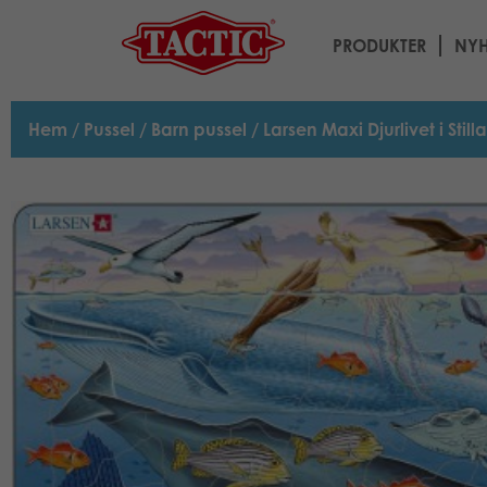
PRODUKTER
NYH
Hem
/
Pussel
/
Barn pussel
/ Larsen Maxi Djurlivet i Stil