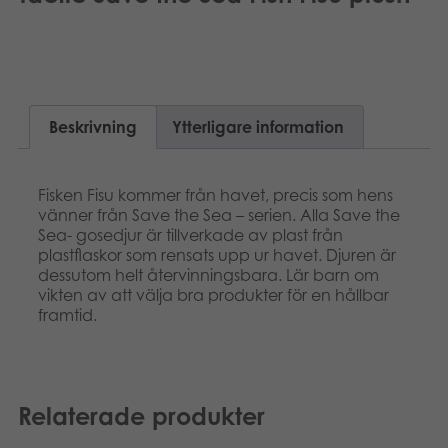
Suomi
Böcker
Dansk
Arkiverade produkter
Nederlands
Beskrivning
Ytterligare information
Applikationer
Français
Fisken Fisu kommer från havet, precis som hens
Norsk
vänner från Save the Sea – serien. Alla Save the
Sea- gosedjur är tillverkade av plast från
Polski
plastflaskor som rensats upp ur havet. Djuren är
dessutom helt återvinningsbara. Lär barn om
vikten av att välja bra produkter för en hållbar
framtid.
Relaterade produkter