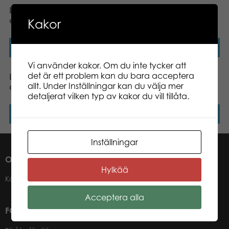
Lumo Stars Wolf Susi
Lumo Stars Puffin Lunni
classic plush
classic plush
Kakor
Läs mer
Läs mer
Vi använder kakor. Om du inte tycker att
det är ett problem kan du bara acceptera
Lumo Stars Lynx Winter
Lumo Stars Bear Camo
allt. Under Inställningar kan du välja mer
classic plush
classic plush
detaljerat vilken typ av kakor du vill tillåta.
Läs mer
Läs mer
Inställningar
OM OSS
Hylkää
Kontakter
Acceptera alla
FÖR VÅRA ÅTERFÖRSÄLJARE