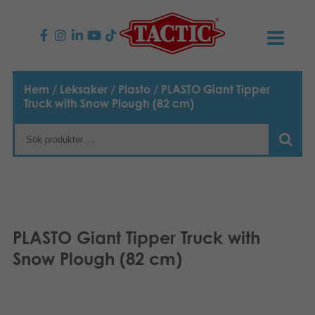
PRODUKTER
Hem
/
Leksaker
/
Plasto
/ PLASTO Giant Tipper
Truck with Snow Plough (82 cm)
Barnspel
NYHETER
Familjespel
TACTIC
Vuxenspel
Uppförandekod
KONTAKTER
Utomhus spel
Ansvar
Kontakta oss
B2B-SHOP
PLASTO Giant Tipper Truck with
Göra en reklamation
Snow Plough (82 cm)
Pussel
Vår berättelse
Länkar och sidor
Svenska
Leksaker
English
Media