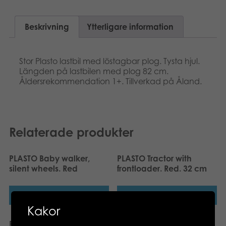
Suomi
Böcker
Beskrivning
Ytterligare information
Dansk
Arkiverade produkter
Français
Stor Plasto lastbil med löstagbar plog. Tysta hjul.
Applikationer
Längden på lastbilen med plog 82 cm.
Norsk
Åldersrekommendation 1+. Tillverkad på Åland.
Relaterade produkter
PLASTO Baby walker,
PLASTO Tractor with
silent wheels. Red
frontloader. Red. 32 cm
Läs mer
Läs mer
Kakor
PLASTO Truck and
PLASTO Bucket Set