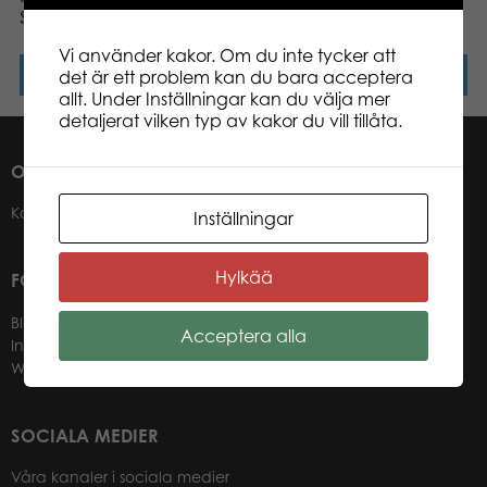
Shoveldozer in retail box
Bioplastic
Vi använder kakor. Om du inte tycker att
Läs mer
Läs mer
det är ett problem kan du bara acceptera
allt. Under Inställningar kan du välja mer
detaljerat vilken typ av kakor du vill tillåta.
OM OSS
Kontakter
Inställningar
Hylkää
FÖR VÅRA ÅTERFÖRSÄLJARE
Bli återförsäljare
Acceptera alla
Information för återförsäljare
Webbutik-login för återförsäljare
SOCIALA MEDIER
Våra kanaler i sociala medier