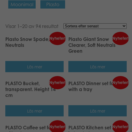
Moonimal
Plasto
Visar 1–20 av 94 resultat
Nyheter!
Nyheter!
Plasto Snow Spade, Soft
Plasto Giant Snow
Neutrals
Clearer, Soft Neutrals
Green
Läs mer
Läs mer
Nyheter!
Nyheter!
PLASTO Bucket,
PLASTO Dinner set for four
transparent. Height 14
with a tray
cm
Läs mer
Läs mer
Nyheter!
Nyheter!
PLASTO Coffee set for four
PLASTO Kitchen set large