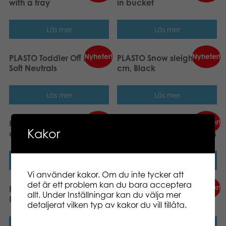
with a tray
in bucket
Läs mer
Läs mer
Nyheter!
Nyheter!
PLASTO Toddler Off Road
PLASTO Snow sleigh, 85
Soft Neutrals
cm, Black
Läs mer
Läs mer
Nyheter!
Nyheter!
PLASTO Snow sleigh, 85
PLASTO Good morning!
Kakor
cm, Red
Breakfast Set Soft Neutrals
Läs mer
Läs mer
Vi använder kakor. Om du inte tycker att
det är ett problem kan du bara acceptera
Nyheter!
Nyheter!
PLASTO Sand Set for Water
PLASTO Wheelbarrow Set
allt. Under Inställningar kan du välja mer
Play Soft Neutrals
Soft Neutrals
detaljerat vilken typ av kakor du vill tillåta.