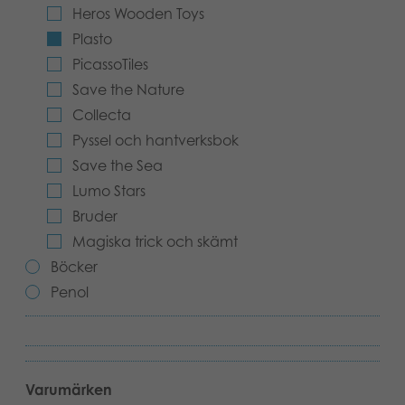
Heros Wooden Toys
Böcker
Plasto
PicassoTiles
Arkiverade produkter
Save the Nature
Applikationer
Collecta
Pyssel och hantverksbok
Save the Sea
Lumo Stars
Bruder
Magiska trick och skämt
Böcker
Penol
Varumärken