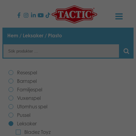
PRODUKTER
Hem
/
Leksaker
/ Plasto
Barnspel
NYHETER
Familjespel
TACTIC
Resespel
Vuxenspel
Uppförandekod
Barnspel
KONTAKTER
Familjespel
Utomhus spel
Ansvar
Kontakta oss
B2B-SHOP
Vuxenspel
Utomhus spel
Göra en reklamation
Pussel
Vår berättelse
Länkar och sidor
Svenska
Pussel
Leksaker
Leksaker
Media
Bladez Toyz