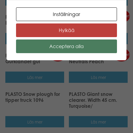
Läs mer
Läs mer
Inställningar
Nyheter!
Nyheter!
PLASTO Sand Set
PLASTO Tipper Truck with
Bioplastic I´m Green
plough Soft Neutrals
Hylkää
Läs mer
Läs mer
Acceptera alla
Nyheter!
Nyheter!
Plasto Måndjur från
PLASTO Scooter Soft
Gurklandet gul
Neutrals Peach
Läs mer
Läs mer
PLASTO Snow plough for
PLASTO Giant snow
tipper truck 1096
clearer. Width 45 cm.
Turquoise/
Läs mer
Läs mer