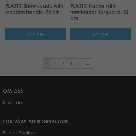
PLASTO Snow spade with
PLASTO Tractor with
wooden handle, 70 cm
frontloader. Turquoise. 32
cm
Läs mer
Läs mer
1
2
3
4
5
→
OM OSS
Kontakter
FÖR VÅRA ÅTERFÖRSÄLJARE
Bli återförsäljare