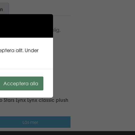
on
ur. Glad, krambar, vänlig,
ights mjukdjurskollektion
n och vilda djur. Finsk
n är Halloween.
ptera allt. Under
Acceptera alla
 Stars Lynx Lynx classic plush
Läs mer