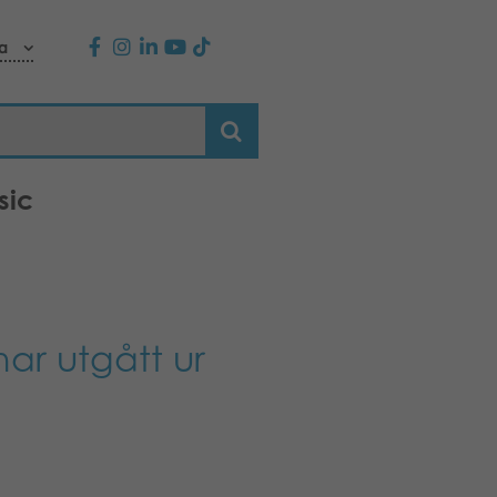
a
sic
ar utgått ur