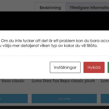
Beskrivning
Ytterligare informati
Classic 15 cm. Samlingsbar baby mjukdj
snäll och söt. Vi ler mer! Söt Northern Br
baseras på den verkliga nordiska nature
design. Vilken är din favorithögtid? Mi
 Om du inte tycker att det är ett problem kan du bara acce
www.lumostars.com
 välja mer detaljerat vilken typ av kakor du vill tillåta.
Inställningar
Hylkää
 Vasa classic
Lumo Stars Fox Repo classic plush
Lumo
r
Läs mer