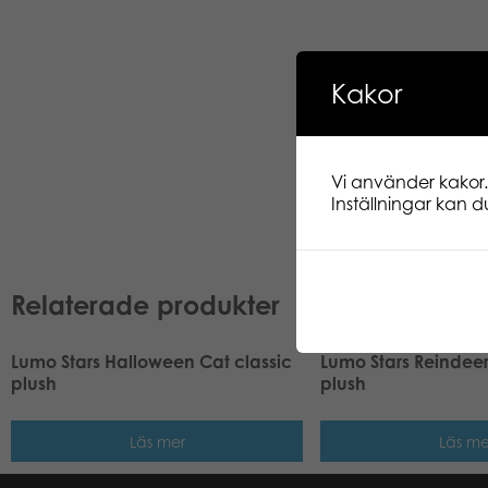
Kakor
Vi använder kakor.
Inställningar kan du
Relaterade produkter
Lumo Stars Halloween Cat classic
Lumo Stars Reindeer
plush
plush
Läs mer
Läs me