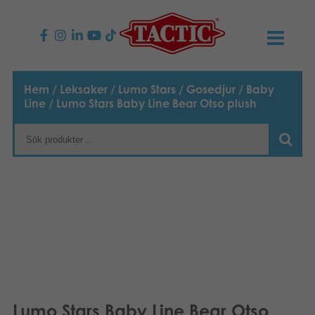
PRODUKTER
Hem
/
Leksaker
/
Lumo Stars
/
Gosedjur
/
Baby
Line
/ Lumo Stars Baby Line Bear Otso plush
Barnspel
NYHETER
Familjespel
TACTIC
Vuxenspel
Uppförandekod
KONTAKTER
Utomhus spel
Ansvar
Kontakta oss
B2B-SHOP
Göra en reklamation
Pussel
Vår berättelse
Länkar och sidor
Svenska
Leksaker
English
Media
Lumo Stars Baby Line Bear Otso