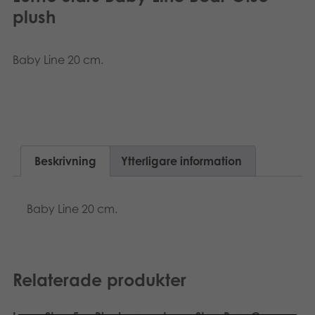
Suomi
plush
Böcker
Dansk
Arkiverade produkter
Baby Line 20 cm.
Nederlands
Applikationer
Français
Norsk
Beskrivning
Ytterligare information
Polski
Baby Line 20 cm.
Relaterade produkter