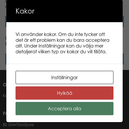
Lumo Stars Fox Blueberry
Lumo Stars Bear Camo
classic plush
classic plush
Kakor
Läs mer
Läs mer
Vi använder kakor. Om du inte tycker att
Lumo Stars Bear
Lumo Stars Bear Otso
det är ett problem kan du bara acceptera
Raspberry classic plush
classic plush
allt. Under Inställningar kan du välja mer
detaljerat vilken typ av kakor du vill tillåta.
Läs mer
Läs mer
Inställningar
OM OSS
Hylkää
Kontakter
Acceptera alla
FÖR VÅRA ÅTERFÖRSÄLJARE
Bli återförsäljare