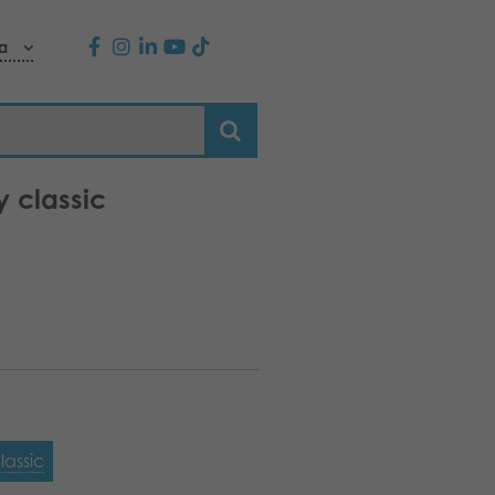
a
 classic
lassic