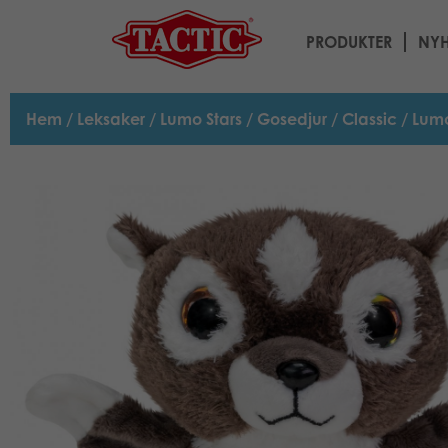
PRODUKTER
NYH
Hem
/
Leksaker
/
Lumo Stars
/
Gosedjur
/
Classic
/ Lumo