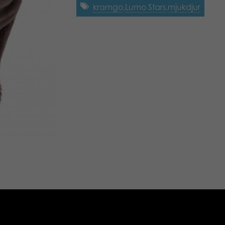
kramgo
,
Lumo Stars
,
mjukdjur