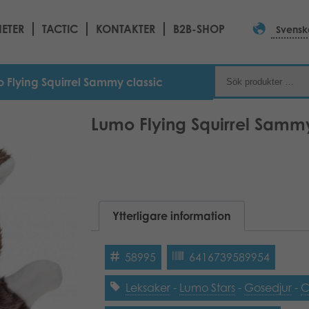
ETER
TACTIC
KONTAKTER
B2B-SHOP
Svensk
 Flying Squirrel Sammy classic
Lumo Flying Squirrel Sammy
Ytterligare information
58995
6416739589954
Leksaker
-
Lumo Stars
-
Gosedjur
-
C