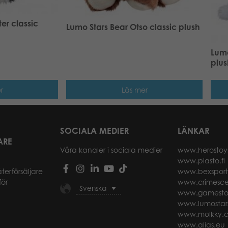
er classic
Lumo Stars Bear Otso classic plush
Lumo
plus
r
Läs mer
SOCIALA MEDIER
LÄNKAR
ARE
Våra kanaler i sociala medier
www.herostoy
www.plasto.fi
återförsäljare
www.bexspor
för
www.crimesce
Svenska
www.gamesto
www.lumostar
www.molkky.
www.alias.eu