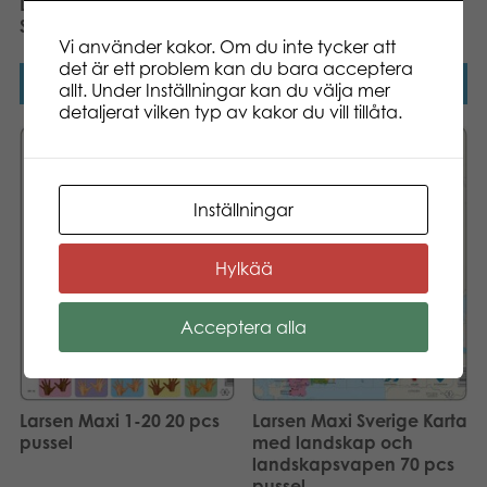
Larsen Maxi Djurlivet i
Stilla havet 66 pcs pussel
Vi använder kakor. Om du inte tycker att
det är ett problem kan du bara acceptera
Läs mer
Läs mer
allt. Under Inställningar kan du välja mer
detaljerat vilken typ av kakor du vill tillåta.
Inställningar
Hylkää
Acceptera alla
Larsen Maxi 1-20 20 pcs
Larsen Maxi Sverige Karta
pussel
med landskap och
landskapsvapen 70 pcs
pussel