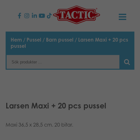
PRODUKTER
Hem
/
Pussel
/
Barn pussel
/ Larsen Maxi + 20 pcs
pussel
Barnspel
NYHETER
Familjespel
TACTIC
Vuxenspel
Uppförandekod
KONTAKTER
Utomhus spel
Ansvar
Kontakta oss
B2B-SHOP
Larsen Maxi + 20 pcs pussel
Göra en reklamation
Pussel
Vår berättelse
Länkar och sidor
Svenska
Maxi 36,5 x 28,5 cm. 20 bitar.
Leksaker
Suomi
Media