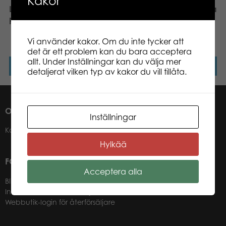
Kakor
Larsen Maxi 1-20 20 pcs
Larsen Maxi Sverige Karta
pussel
med landskap och
landskapsvapen 70 pcs
pussel
Vi använder kakor. Om du inte tycker att
det är ett problem kan du bara acceptera
allt. Under Inställningar kan du välja mer
Läs mer
Läs mer
detaljerat vilken typ av kakor du vill tillåta.
OM OSS
Inställningar
Kontakter
Hylkää
FÖR VÅRA ÅTERFÖRSÄLJARE
Acceptera alla
Bli återförsäljare
Information för återförsäljare
Webbutik-login för återförsäljare