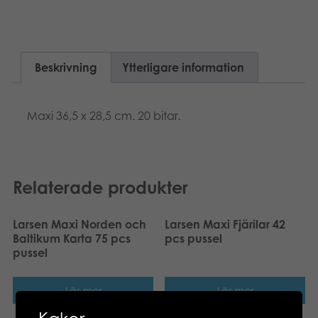
Dansk
Böcker
Nederlands
Arkiverade produkter
Beskrivning
Ytterligare information
Polski
Applikationer
Maxi 36,5 x 28,5 cm. 20 bitar.
Relaterade produkter
Larsen Maxi Norden och
Larsen Maxi Fjärilar 42
Baltikum Karta 75 pcs
pcs pussel
pussel
Läs mer
Läs mer