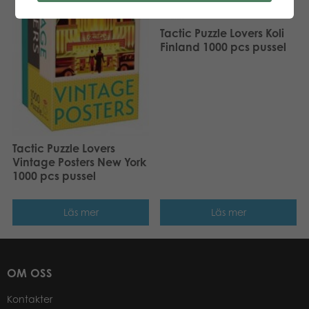
Tactic Puzzle Lovers Koli
Finland 1000 pcs pussel
Tactic Puzzle Lovers
Vintage Posters New York
1000 pcs pussel
Läs mer
Läs mer
OM OSS
Kontakter