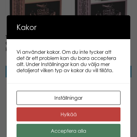
Kakor
Tactic Puzzle Lovers
Tactic Puzzle Lovers
Come to Sweden Göta
Come to Sweden
kanal 1000 pcs pussel
Norrbotten 1000 pcs
Vi använder kakor. Om du inte tycker att
pussel
det är ett problem kan du bara acceptera
allt. Under Inställningar kan du välja mer
detaljerat vilken typ av kakor du vill tillåta.
Läs mer
Läs mer
Inställningar
Hylkää
Acceptera alla