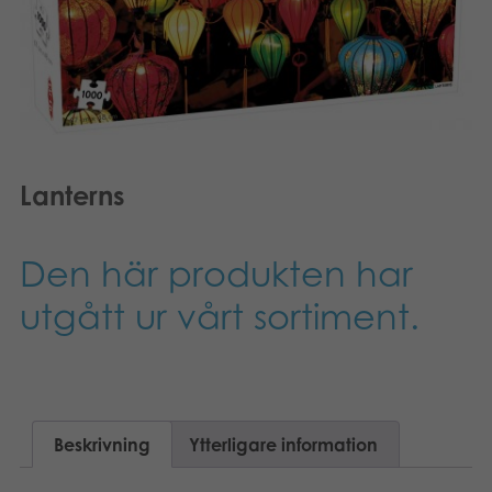
Suomi
Böcker
Dansk
Arkiverade produkter
Nederlands
Applikationer
Français
Lanterns
Norsk
Den här produkten har
Polski
utgått ur vårt sortiment.
Deutsch
Beskrivning
Ytterligare information