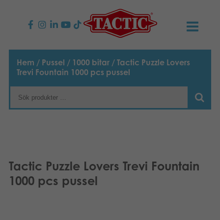
PRODUKTER
Hem
/
Pussel
/
1000 bitar
/ Tactic Puzzle Lovers
Trevi Fountain 1000 pcs pussel
Barnspel
NYHETER
Familjespel
TACTIC
Vuxenspel
Uppförandekod
KONTAKTER
Utomhus spel
Ansvar
Kontakta oss
B2B-SHOP
Tactic Puzzle Lovers Trevi Fountain
Göra en reklamation
1000 pcs pussel
Pussel
Vår berättelse
Länkar och sidor
Svenska
Leksaker
English
Media