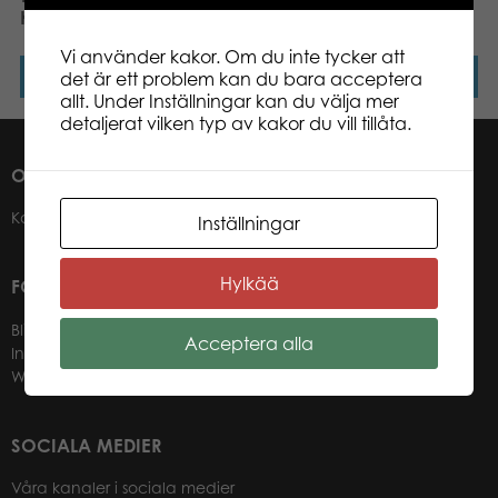
Kittens 1000 pcs pussel
Giraffes 1000 pcs pussel
Vi använder kakor. Om du inte tycker att
Läs mer
Läs mer
det är ett problem kan du bara acceptera
allt. Under Inställningar kan du välja mer
detaljerat vilken typ av kakor du vill tillåta.
OM OSS
Kontakter
Inställningar
Hylkää
FÖR VÅRA ÅTERFÖRSÄLJARE
Bli återförsäljare
Acceptera alla
Information för återförsäljare
Webbutik-login för återförsäljare
SOCIALA MEDIER
Våra kanaler i sociala medier