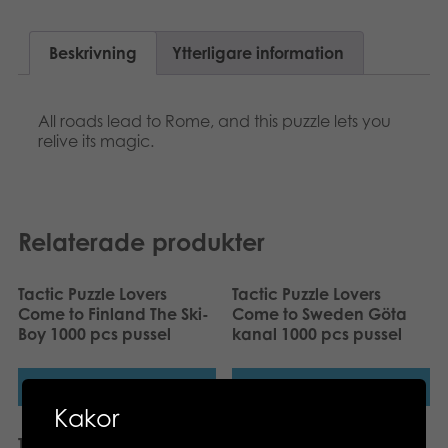
Suomi
Böcker
Beskrivning
Ytterligare information
Dansk
Arkiverade produkter
Nederlands
All roads lead to Rome, and this puzzle lets you
Applikationer
relive its magic.
Français
Norsk
Relaterade produkter
Polski
Deutsch
Tactic Puzzle Lovers
Tactic Puzzle Lovers
Come to Finland The Ski-
Come to Sweden Göta
Boy 1000 pcs pussel
kanal 1000 pcs pussel
Läs mer
Läs mer
Kakor
Tactic Puzzle Lovers Cute
Tactic Puzzle Lovers Tall