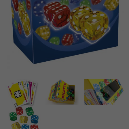
Suomi
Böcker
Dansk
Arkiverade produkter
Nederlands
Applikationer
Français
Norsk
Polski