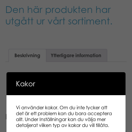
Den här produkten har
utgått ur vårt sortiment.
Beskrivning
Ytterligare information
Kasta tärningarna, jämför tärningsmönster och
försök att vinna de bästa korten för att vinna
Kakor
spelet. Ett genuint tärningsspel!
Vi använder kakor. Om du inte tycker att
det är ett problem kan du bara acceptera
Relaterade produkter
allt. Under Inställningar kan du välja mer
detaljerat vilken typ av kakor du vill tillåta.