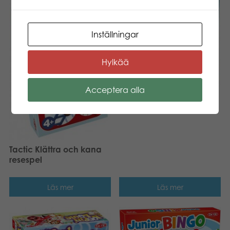
Inställningar
Hylkää
Acceptera alla
Tactic Monster Bingo
Tactic Klättra och kana
resespel
Läs mer
Läs mer