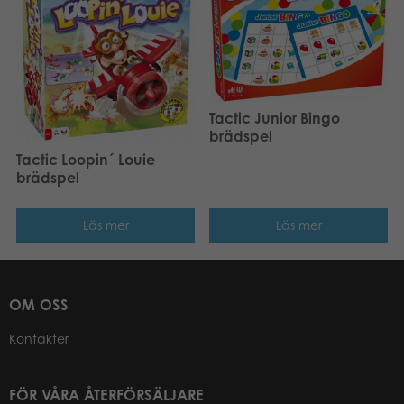
Tactic Junior Bingo
brädspel
Tactic Loopin´ Louie
brädspel
Läs mer
Läs mer
OM OSS
Kontakter
FÖR VÅRA ÅTERFÖRSÄLJARE