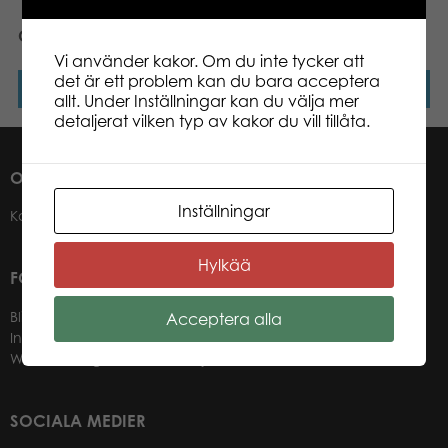
CollectA Brown Bear L
CollectA Triceratops L
Vi använder kakor. Om du inte tycker att
det är ett problem kan du bara acceptera
Läs mer
Läs mer
allt. Under Inställningar kan du välja mer
detaljerat vilken typ av kakor du vill tillåta.
OM OSS
Inställningar
Kontakter
Hylkää
FÖR VÅRA ÅTERFÖRSÄLJARE
Bli återförsäljare
Acceptera alla
Information för återförsäljare
Webbutik-login för återförsäljare
SOCIALA MEDIER