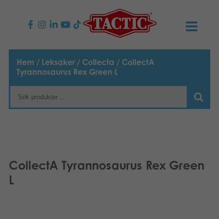
PRODUKTER
Hem
/
Leksaker
/
Collecta
/ CollectA
Tyrannosaurus Rex Green L
Barnspel
NYHETER
Familjespel
TACTIC
Vuxenspel
Uppförandekod
KONTAKTER
Utomhus spel
Ansvar
Kontakta oss
B2B-SHOP
CollectA Tyrannosaurus Rex Green
Göra en reklamation
L
Pussel
Vår berättelse
Länkar och sidor
Svenska
Leksaker
Suomi
Media