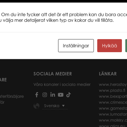
 Om du inte tycker att det är ett problem kan du bara acce
 välja mer detaljerat vilken typ av kakor du vill tillåta.
 Giraffe XL
CollectA Red Deer Calf S
Coll
Inställningar
Hylkää
r
Läs mer
SOCIALA MEDIER
LÄNKAR
ARE
Våra kanaler i sociala medier
www.herostoy
www.plasto.fi
återförsäljare
www.bexspor
för
www.crimesce
Svenska
www.gamesto
www.lumostar
www.molkky.
www.alias.eu