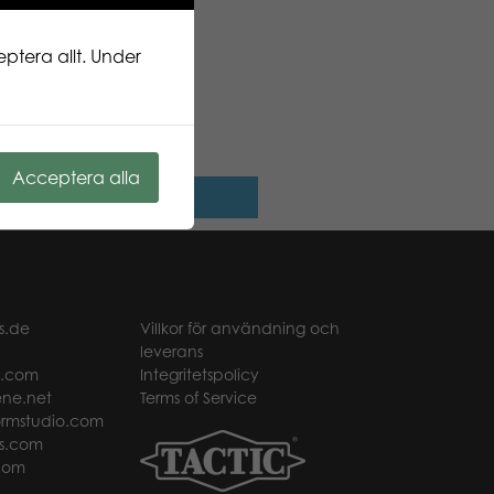
ptera allt. Under
ectA Brachiosaurus L
Acceptera alla
Läs mer
s.de
Villkor för användning och
leverans
t.com
Integritetspolicy
ne.net
Terms of Service
rmstudio.com
s.com
com