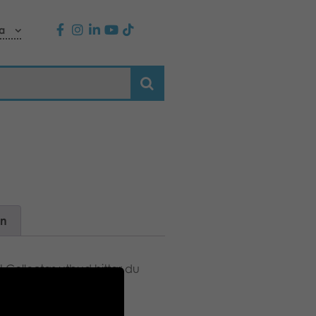
a
on
 I Collectas utbud hittar du
ill små bondgårdsdjur.
 passar för alla lekar.