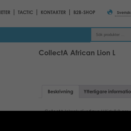
ETER
TACTIC
KONTAKTER
B2B-SHOP
Svensk
CollectA African Lion L
Beskrivning
Ytterligare informati
CollectA leksak djur figur. Höjd: 9,2 cm.
djurfigurer från utåldriga dinosaurier t
Figurerna finns i flera olika storlekar som