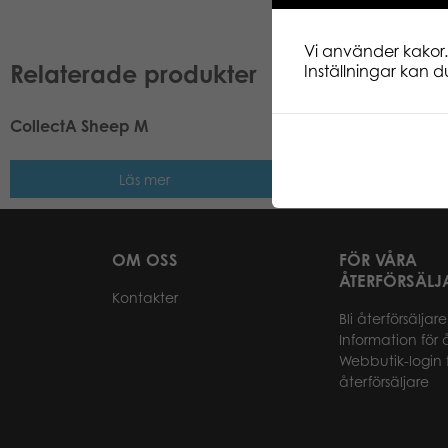
Vi använder kakor.
Relaterade produkter
Inställningar kan du
CollectA Sheep M
CollectA Reticulated
Läs mer
Läs me
OM OSS
FÖR VÅRA
ÅTERFÖRSÄLJ
Kontakter
Bli återförsäljare
Information för 
Webbutik-login 
återförsäljare