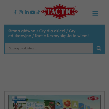
PRODUKTY
Strona główna
/
Gry dla dzieci
/
Gry
edukacyjne
/ Tactic Uczmy się: Ja to wiem!
Gry dla dzieci
AKTUALNOŚCI
Gry rodzinne
TACTIC
Gry dla dorosłych
Zasady postępowania
KONTAKT
Gry plenerowe
Odpowiedzialność
Napisz do nas
Polski
Puzzle
Nasza historia
Strony internetowe
Zabawki
Media