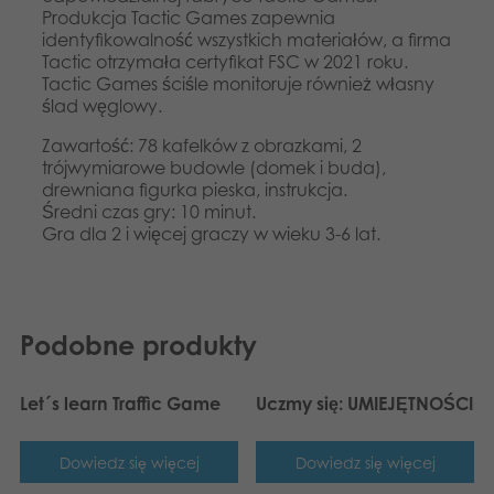
Produkcja Tactic Games zapewnia
identyfikowalność wszystkich materiałów, a firma
Tactic otrzymała certyfikat FSC w 2021 roku.
Tactic Games ściśle monitoruje również własny
ślad węglowy.
Zawartość: 78 kafelków z obrazkami, 2
trójwymiarowe budowle (domek i buda),
drewniana figurka pieska, instrukcja.
Średni czas gry: 10 minut.
Gra dla 2 i więcej graczy w wieku 3-6 lat.
Podobne produkty
Let´s learn Traffic Game
Uczmy się: UMIEJĘTNOŚCI
Dowiedz się więcej
Dowiedz się więcej