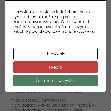
czym umieszcza je na stole przed sobą, stroną z
obrazkiem do góry. Pora na pytanie, które ma
Korzystamy z ciasteczek. Jeżeli nie masz z
doprowadzić do wyboru jednego kafelka przez
tym problemu, możesz po prostu
dziecko, np. „Który kafelek przedstawia istotę
zaakceptować wszystko. W ustawieniach
żywą?” albo „Która z tych rzeczy jest
możesz szczegółowo określić, na użycie
najcięższa?”. Jeśli dziecko odpowie poprawnie,
jakich typów plików cookie chcesz zezwolić.
w nagrodę otrzymuje kafelek, który był
odpowiedzią na pytanie. Teraz może go
odwrócić, by odkryć kawałek ścieżki dla pieska.
Gra otwiera dziecko oraz opiekuna na
kreatywność, pozostawiając dowolność w
Ustawienia
zadawaniu pytań w ramach kafelków z
obrazkami – a zatem znakomicie wpisuje się w
ideę nauki i rozwoju poprzez zabawę.
Hylkää
Dodatkowym atutem są realistyczne (nie
rysunkowe) obrazki, co jest bardzo cenione przez
Zaakceptuj wszystkie
pedagogów.
Gra kooperacyjna – tu każdy wygrywa!
Wskazana koordynacja osoby dorosłej.
Produkt posiada certyfikat FSC.
Ta gra została wyprodukowana w Finlandii, w
odpowiedzialnej fabryce Tactic Games.