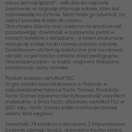
rzeczy jest najcięższa?”. Jeśli dziecko odpowie
poprawnie, w nagrodę otrzymuje kafelek, który był
odpowiedzią na pytanie. Teraz może go odwrócić, by
odkryć kawałek ścieżki dla pieska.
Gra otwiera dziecko oraz opiekuna na kreatywność,
pozostawiając dowolność w zadawaniu pytań w
ramach kafelków z obrazkami – a zatem znakomicie
wpisuje się w ideę nauki i rozwoju poprzez zabawę.
Dodatkowym atutem są realistyczne (nie rysunkowe)
obrazki, co jest bardzo cenione przez pedagogów.
Gra kooperacyjna – tu każdy wygrywa! Wskazana
koordynacja osoby dorosłej.
Produkt posiada certyfikat FSC.
Ta gra została wyprodukowana w Finlandii, w
odpowiedzialnej fabryce Tactic Games. Produkcja
Tactic Games zapewnia identyfikowalność wszystkich
materiałów, a firma Tactic otrzymała certyfikat FSC w
2021 roku. Tactic Games ściśle monitoruje również
własny ślad węglowy.
Zawartość: 78 kafelków z obrazkami, 2 trójwymiarowe
budowle (domek i buda), drewniana figurka pieska,