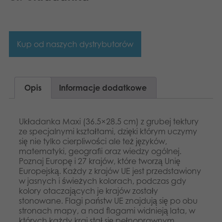
Aplikacje
Kup od naszych dystrybutorów
Opis
Informacje dodatkowe
Układanka Maxi (36.5×28.5 cm) z grubej tektury
ze specjalnymi kształtami, dzięki którym uczymy
się nie tylko cierpliwości ale też języków,
matematyki, geografii oraz wiedzy ogólnej.
Poznaj Europę i 27 krajów, które tworzą Unię
Europejską. Każdy z krajów UE jest przedstawiony
w jasnych i świeżych kolorach, podczas gdy
kolory otaczających je krajów zostały
stonowane. Flagi państw UE znajdują się po obu
stronach mapy, a nad flagami widnieją lata, w
których każdy kraj stał się pełnoprawnym