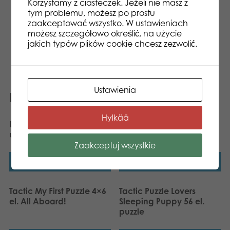
Korzystamy z ciasteczek. Jeżeli nie masz z
z układania. -produkcją w Norwegii i wysoką
tym problemu, możesz po prostu
jakością. -staranną selekcją obrazków dla
zaakceptować wszystko. W ustawieniach
każdego wieku -edukacyjnym charakterem
możesz szczegółowo określić, na użycie
układanek -zlokalizowanymi wzorami na wiele
jakich typów plików cookie chcesz zezwolić.
rynków.
Ustawienia
Podobne produkty
Hylkää
Larsen Maxi 1-100 100 el.
Tactic My First Puzzle 4×6
układanka
el. Safari
Zaakceptuj wszystkie
Dowiedz się więcej
Dowiedz się więcej
Tactic My First Puzzle 4×6
Tactic Puzzle Lovers
el. All Aboard!
Sleeping Puppy 56 el.
puzzle