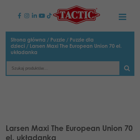
PRODUKTY
Strona główna
/
Puzzle
/
Puzzle dla
dzieci
/ Larsen Maxi The European Union 70 el.
Gry dla dzieci
AKTUALNOŚCI
układanka
Gry rodzinne
TACTIC
Gry dla dorosłych
Zasady postępowania
KONTAKT
Gry plenerowe
Odpowiedzialność
Napisz do nas
Polski
Puzzle
Nasza historia
Strony internetowe
Larsen Maxi The European Union 70
Zabawki
Media
el. układanka