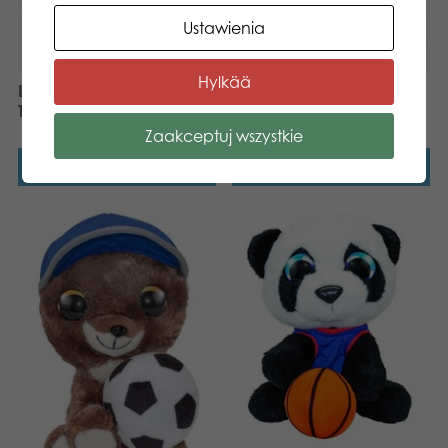
Ustawienia
Hylkää
Lumo Stars Ice Hockey
Lumo Stars Football
Teemu classic plush
Camp classic plush
Zaakceptuj wszystkie
Dowiedz się więcej
Dowiedz się więcej