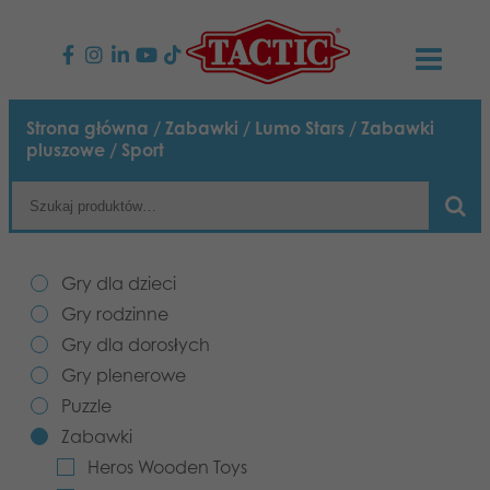
PRODUKTY
Strona główna
/
Zabawki
/
Lumo Stars
/
Zabawki
pluszowe
/ Sport
Gry dla dzieci
AKTUALNOŚCI
Gry rodzinne
TACTIC
Gry dla dzieci
Gry dla dorosłych
Zasady postępowania
KONTAKT
Gry rodzinne
Gry plenerowe
Gry dla dorosłych
Odpowiedzialność
Napisz do nas
Polski
Gry plenerowe
Puzzle
Nasza historia
Puzzle
Strony internetowe
Zabawki
Zabawki
Media
Heros Wooden Toys