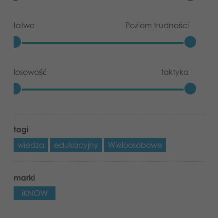
łatwe
Poziom trudności
losowość
taktyka
tagi
wiedza
edukacyjny
Wieloosobowe
marki
iKNOW