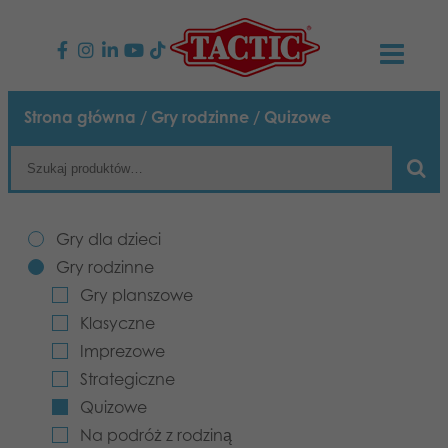
PRODUKTY
Strona główna
/
Gry rodzinne
/ Quizowe
Gry dla dzieci
AKTUALNOŚCI
Gry rodzinne
TACTIC
Gry dla dzieci
Gry dla dorosłych
Zasady postępowania
Gry rodzinne
KONTAKT
Gry planszowe
Gry plenerowe
Odpowiedzialność
Napisz do nas
Polski
Klasyczne
Imprezowe
Puzzle
Nasza historia
Strony internetowe
Strategiczne
Quizowe
Zabawki
Media
Na podróż z rodziną