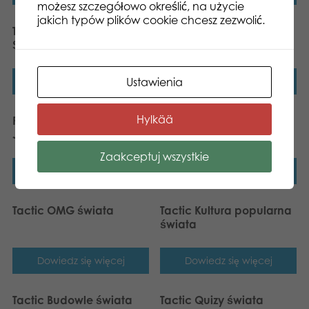
możesz szczegółowo określić, na użycie
jakich typów plików cookie chcesz zezwolić.
Tactic Wszystkie Państwa
Polska – gra quizowa
Świata
Ustawienia
Dowiedz się więcej
Dowiedz się więcej
Hylkää
Polska – gra quizowa
Tactic Marki świata
Junior
Zaakceptuj wszystkie
Dowiedz się więcej
Dowiedz się więcej
Tactic OMG świata
Tactic Kultura popularna
świata
Dowiedz się więcej
Dowiedz się więcej
Tactic Budowle świata
Tactic Quizy świata