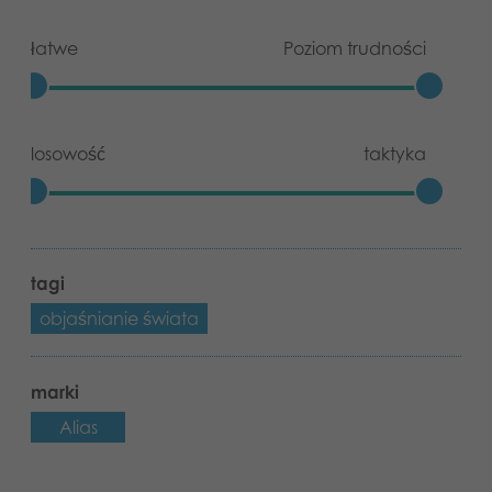
łatwe
Poziom trudności
losowość
taktyka
tagi
objaśnianie świata
marki
Alias