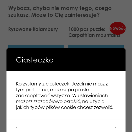
Wybacz, chyba nie mamy tego, czego
szukasz. Może to Cię zainteresuje?
Nowość
Rysowane Kalambury
1000 pcs puzzle:
Carpathian mountains
Dowiedz się więcej
Dowiedz się więcej
Ciasteczka
Lumo Stars Eagle Cotca
Tactic Założysz się?
classic plush
travel wersja podróżna
Korzystamy z ciasteczek. Jeżeli nie masz z
Dowiedz się więcej
Dowiedz się więcej
tym problemu, możesz po prostu
zaakceptować wszystko. W ustawieniach
możesz szczegółowo określić, na użycie
Larsen Maxi Learning
jakich typów plików cookie chcesz zezwolić.
English at the Zoo 70 el.
układanka