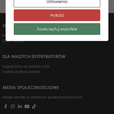
Dowiedz się więcej
Ustawienia
Hylkää
O NAS
Zaakceptuj wszystkie
Kontakt
Gdzie kupić?
DLA NASZYCH DYSTRYBUTORÓW
Logowanie do panelu b2b
Zostań dystrybutorem
MEDIA SPOŁECZNOŚCIOWE
Nasze kanały w mediach społecznościowych