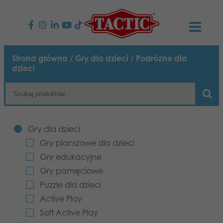
PRODUKTY
Strona główna
/
Gry dla dzieci
/ Podróżne dla
dzieci
Gry dla dzieci
AKTUALNOŚCI
Gry rodzinne
TACTIC
Gry dla dzieci
Gry dla dorosłych
Zasady postępowania
KONTAKT
Gry planszowe dla dzieci
Gry plenerowe
Gry edukacyjne
Odpowiedzialność
Napisz do nas
Polski
Gry pamięciowe
Puzzle
Nasza historia
Puzzle dla dzieci
Strony internetowe
Active Play
Zabawki
Media
Soft Active Play