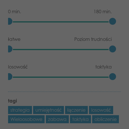
0 min.
180 min.
łatwe
Poziom trudności
losowość
taktyka
tagi
strategia
umiejętność
łączenie
losowość
Wieloosobowe
zabawa
taktyka
obliczenie