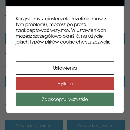
Dowiedz się więcej
Dowiedz się więcej
Tactic Rzuć Słowem!
Tactic Yatzy extrablock
Korzystamy z ciasteczek. Jeżeli nie masz z
dice game
tym problemu, możesz po prostu
zaakceptować wszystko. W ustawieniach
możesz szczegółowo określić, na użycie
Dowiedz się więcej
Dowiedz się więcej
jakich typów plików cookie chcesz zezwolić.
Tactic Poker Pro 200
Tactic Poker Texas Hold
żetonów (w aluminiowej
em w Puszce
walizce)
Ustawienia
Dowiedz się więcej
Dowiedz się więcej
Hylkää
Tactic Trendy Yatzy z
Karty plastikowe –
Zaakceptuj wszystkie
drewnianymi kostkami i
Propoker plastic
ołówkiem
Dowiedz się więcej
Dowiedz się więcej