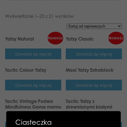
Wyświetlanie 1–20 z 21 wyników
Nowość
Nowość
Yatzy Natural
Yatzy Classic
Dowiedz się więcej
Dowiedz się więcej
Tactic Colour Yatzy
Maxi Yatzy Extrablock
Dowiedz się więcej
Dowiedz się więcej
Tactic Vintage Posters
Tactic Yatzy z
Mindfulness Game memo
drewnianymi białymi
kostkami
Ciasteczka