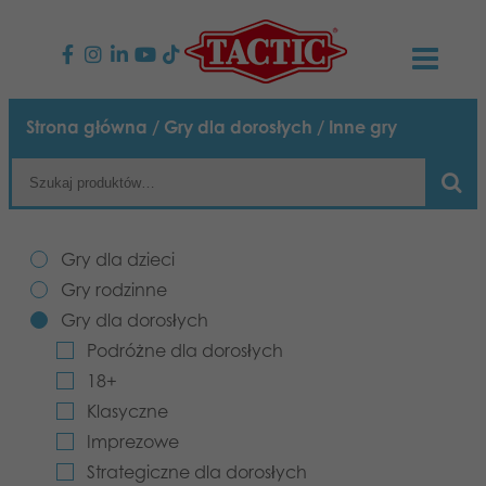
PRODUKTY
Strona główna
/
Gry dla dorosłych
/ Inne gry
Gry dla dzieci
AKTUALNOŚCI
Gry rodzinne
TACTIC
Gry dla dzieci
Gry dla dorosłych
Zasady postępowania
Gry rodzinne
KONTAKT
Gry dla dorosłych
Gry plenerowe
Odpowiedzialność
Napisz do nas
Polski
Podróżne dla dorosłych
18+
Puzzle
Nasza historia
Strony internetowe
Klasyczne
Imprezowe
Zabawki
Media
Strategiczne dla dorosłych