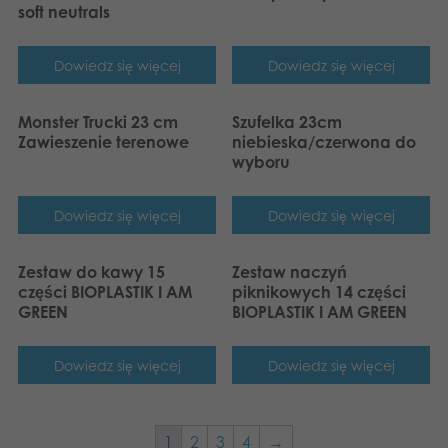
soft neutrals
Dowiedz się więcej
Dowiedz się więcej
Monster Trucki 23 cm
Szufelka 23cm
Zawieszenie terenowe
niebieska/czerwona do
wyboru
Dowiedz się więcej
Dowiedz się więcej
Zestaw do kawy 15
Zestaw naczyń
części BIOPLASTIK I AM
piknikowych 14 części
GREEN
BIOPLASTIK I AM GREEN
Dowiedz się więcej
Dowiedz się więcej
1
2
3
4
→