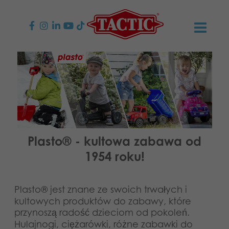
PRODUKTY
Gry dla dzieci
AKTUALNOŚCI
Gry rodzinne
TACTIC
Gry dla dorosłych
Zasady postępowania
KONTAKT
Plasto® - kultowa zabawa od
1954 roku!
Gry plenerowe
Odpowiedzialność
Napisz do nas
Polski
Puzzle
Plasto® jest znane ze swoich trwałych i
Nasza historia
Strony internetowe
kultowych produktów do zabawy, które
przynoszą radość dzieciom od pokoleń.
Zabawki
Media
Hulajnogi, ciężarówki, różne zabawki do