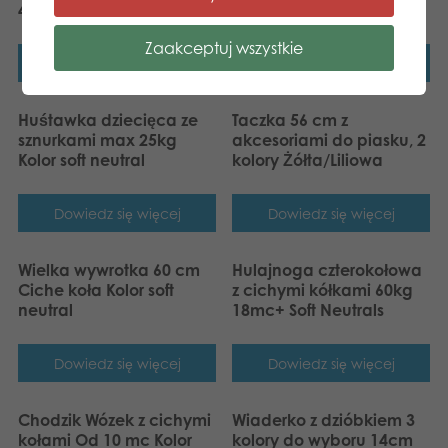
45cm Timber truck
Neutral
Zaakceptuj wszystkie
Dowiedz się więcej
Dowiedz się więcej
Huśtawka dziecięca ze
Taczka 56 cm z
sznurkami max 25kg
akcesoriami do piasku, 2
Kolor soft neutral
kolory Żółta/Liliowa
Dowiedz się więcej
Dowiedz się więcej
Wielka wywrotka 60 cm
Hulajnoga czterokołowa
Ciche koła Kolor soft
z cichymi kółkami 60kg
neutral
18mc+ Soft Neutrals
Dowiedz się więcej
Dowiedz się więcej
Chodzik Wózek z cichymi
Wiaderko z dzióbkiem 3
kołami Od 10 mc Kolor
kolory do wyboru 14cm