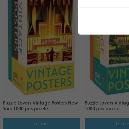
Puzzle Lovers Vintage Posters New
Puzzle Lovers Vintag
York 1000 pcs puzzle
1000 pcs puzzle
Les mer
Les me