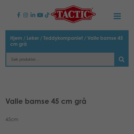
PRODUKTER
Hjem
/
Leker
/
Teddykompaniet
/ Valle bamse 45
cm grå
Barnespill
NYHETER
Familiespill
TACTIC
Voksenspill
Etiske retningslinjer
KONTAKTER
Utespill og leker
Ansvarlighet
Kontakt oss
B2B-SHOP
Valle bamse 45 cm grå
Puslespill
Vår historie
Produktsider
Norsk
45cm
Leker
Media