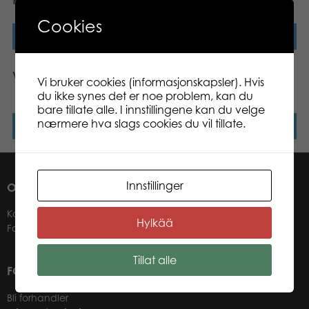
Roger bamse 45 cm brun
Holger Sr. bamse 150 cm
Cookies
Les mer
Les mer
Ville bamse 39 cm
Teddy Farm Beanies 12
Vi bruker cookies (informasjonskapsler). Hvis
cm, 4 ass i display
du ikke synes det er noe problem, kan du
bare tillate alle. I innstillingene kan du velge
nærmere hva slags cookies du vil tillate.
Les mer
Les mer
Innstillinger
OM OSS
Kontakter
Hylkää
Forhandlere
Tillat alle
FOR VÅRE KUNDER
Bli forhandler