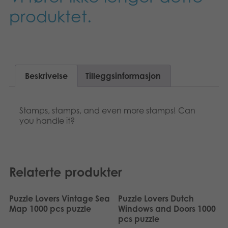
Suomi
produktet.
Bøker
Dansk
Applikasjoner
Nederlands
Arkiverte produkter
Beskrivelse
Tilleggsinformasjon
Français
Polski
Stamps, stamps, and even more stamps! Can
you handle it?
Svenska
Deutsch
Relaterte produkter
Puzzle Lovers Vintage Sea
Puzzle Lovers Dutch
Map 1000 pcs puzzle
Windows and Doors 1000
pcs puzzle