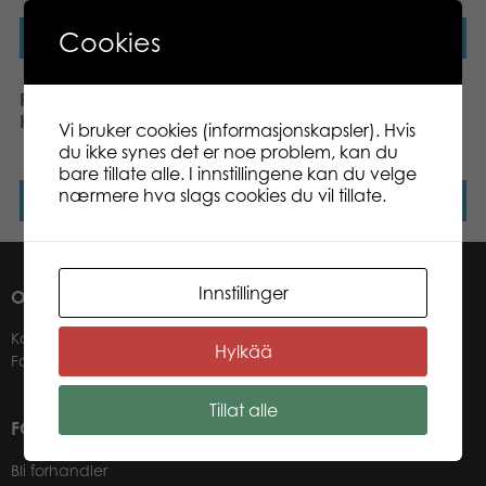
Cookies
Les mer
Les mer
Puzzle Lovers View of
Puzzle Lovers Dashing
Helsinki 1000 pcs puzzle
Dachshunds 1000 pcs
Vi bruker cookies (informasjonskapsler). Hvis
puzzle
du ikke synes det er noe problem, kan du
bare tillate alle. I innstillingene kan du velge
nærmere hva slags cookies du vil tillate.
Les mer
Les mer
Innstillinger
OM OSS
Kontakter
Hylkää
Forhandlere
Tillat alle
FOR VÅRE KUNDER
Bli forhandler