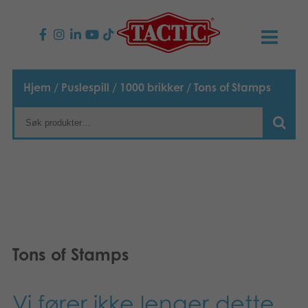
PRODUKTER
Hjem
/
Puslespill
/
1000 brikker
/ Tons of Stamps
Barnespill
NYHETER
Familiespill
TACTIC
Voksenspill
Etiske retningslinjer
KONTAKTER
Utespill og leker
Ansvarlighet
Kontakt oss
B2B-SHOP
Tons of Stamps
Puslespill
Vår historie
Produktsider
Norsk
Leker
English
Media
Vi fører ikke lenger dette